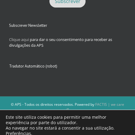
Subscrever Newsletter
Clique aqui
para dar o seu consentimento para receber as
divulgações da APS
Tradutor Automático (robot)
© APS - Todos os direitos reservados. Powered by
FACTIS | we care
iT
A Direção da APS reserva-se o direito de não publicar conteúdos que
Este site utiliza cookies para permitir uma melhor
violem as leis nacionais.
experiência por parte do utilizador.
Os textos assinados e as imagens depositadas são da inteira
Ao navegar no site estará a consentir a sua utilização.
responsabilidade dos autores.
Preferências
.