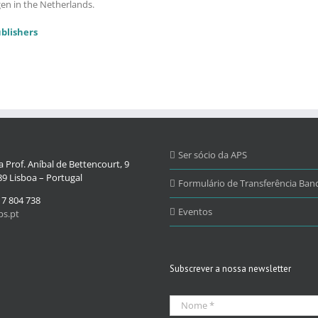
en in the Netherlands.
ublishers
Ser sócio da APS
 Prof. Aníbal de Bettencourt, 9
9 Lisboa – Portugal
Formulário de Transferência Banc
17 804 738
Eventos
s.pt
Subscrever a nossa newsletter