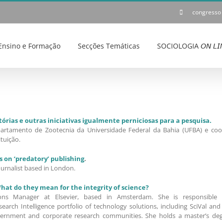
congresso
Ensino e Formação
Secções Temáticas
SOCIOLOGIA 𝘖𝘕 𝘓𝘐
atórias e outras iniciativas igualmente perniciosas para a pesquisa.
partamento de Zootecnia da Universidade Federal da Bahia (UFBA) e co
tuição.
 on ‘predatory’ publishing
.
ournalist based in London.
hat do they mean for the integrity of science?
ons Manager at Elsevier, based in Amsterdam. She is responsible f
earch Intelligence portfolio of technology solutions, including SciVal an
vernment and corporate research communities. She holds a master’s degr