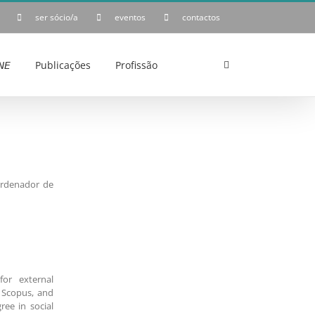
ser sócio/a
eventos
contactos
𝘌
Publicações
Profissão
ordenador de
or external
d Scopus, and
ee in social