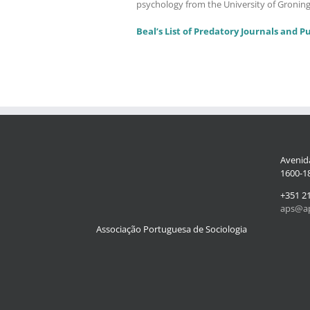
psychology from the University of Groning
Beal’s List of Predatory Journals and P
Avenida
1600-18
+351 2
aps@ap
Associação Portuguesa de Sociologia