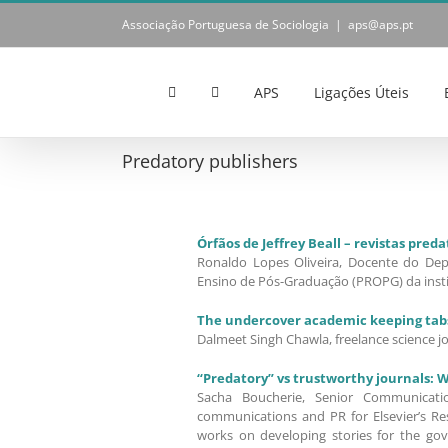
Skip
Associação Portuguesa de Sociologia
|
aps@aps.pt
to
content
APS
Ligações Úteis
Predatory publishers
Órfãos de Jeffrey Beall – revistas pred
Ronaldo Lopes Oliveira, Docente do De
Ensino de Pós-Graduação (PROPG) da insti
The undercover academic keeping tabs
Dalmeet Singh Chawla, freelance science j
“Predatory” vs trustworthy journals: W
Sacha Boucherie, Senior Communicati
communications and PR for Elsevier’s Res
works on developing stories for the go