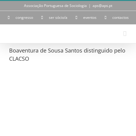
Skip
Associação Portuguesa de Sociologia
|
aps@aps.pt
to
content
congresso
ser sócio/a
eventos
contactos
Boaventura de Sousa Santos distinguido pelo
CLACSO