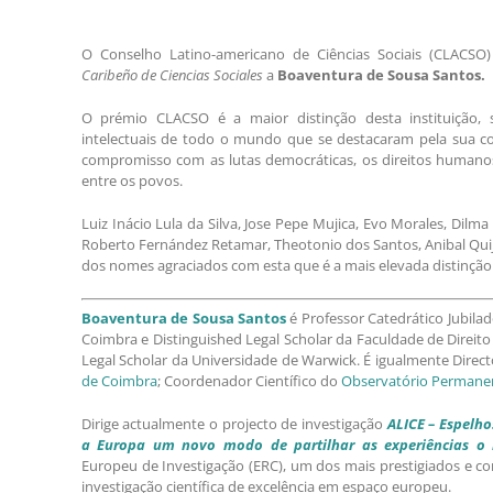
O Conselho Latino-americano de Ciências Sociais (CLACSO
Caribeño de Ciencias Sociales
a
Boaventura de Sousa Santos.
O prémio CLACSO é a maior distinção desta instituição, 
intelectuais de todo o mundo que se destacaram pela sua co
compromisso com as lutas democráticas, os direitos humanos, a
entre os povos.
Luiz Inácio Lula da Silva, Jose Pepe Mujica, Evo Morales, Dilm
Roberto Fernández Retamar, Theotonio dos Santos, Anibal Qui
dos nomes agraciados com esta que é a mais elevada distinção a
Boaventura de Sousa Santos
é Professor Catedrático Jubila
Coimbra e Distinguished Legal Scholar da Faculdade de Direit
Legal Scholar da Universidade de Warwick. É igualmente Direc
de Coimbra
; Coordenador Científico do
Observatório Permanen
Dirige actualmente o projecto de investigação
ALICE – Espelho
a Europa um novo modo de partilhar as experiências 
Europeu de Investigação (ERC), um dos mais prestigiados e co
investigação científica de excelência em espaço europeu.