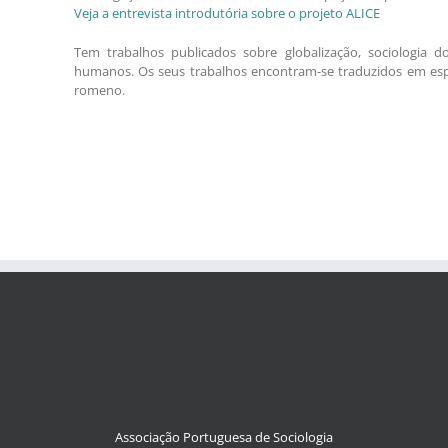
Veja a entrevista introdutória sobre o projeto ALICE
Tem trabalhos publicados sobre globalização, sociologia do
humanos. Os seus trabalhos encontram-se traduzidos em espanh
romeno.
Associação Portuguesa de Sociologia