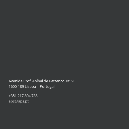
Avenida Prof. Aníbal de Bettencourt, 9
1600-189 Lisboa – Portugal
+351 217 804 738
aps@aps.pt