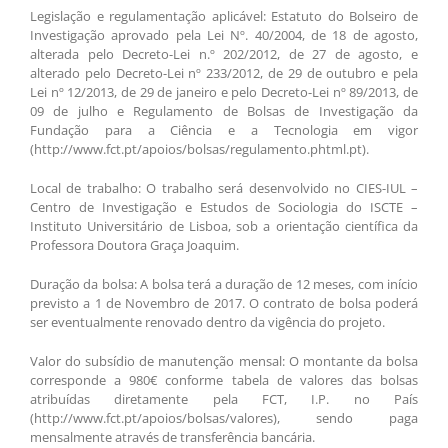
Legislação e regulamentação aplicável: Estatuto do Bolseiro de
Investigação aprovado pela Lei Nº. 40/2004, de 18 de agosto,
alterada pelo Decreto-Lei n.º 202/2012, de 27 de agosto, e
alterado pelo Decreto-Lei nº 233/2012, de 29 de outubro e pela
Lei nº 12/2013, de 29 de janeiro e pelo Decreto-Lei nº 89/2013, de
09 de julho e Regulamento de Bolsas de Investigação da
Fundação para a Ciência e a Tecnologia em vigor
(http://www.fct.pt/apoios/bolsas/regulamento.phtml.pt).
Local de trabalho: O trabalho será desenvolvido no CIES-IUL –
Centro de Investigação e Estudos de Sociologia do ISCTE –
Instituto Universitário de Lisboa, sob a orientação científica da
Professora Doutora Graça Joaquim.
Duração da bolsa: A bolsa terá a duração de 12 meses, com início
previsto a 1 de Novembro de 2017. O contrato de bolsa poderá
ser eventualmente renovado dentro da vigência do projeto.
Valor do subsídio de manutenção mensal: O montante da bolsa
corresponde a 980€ conforme tabela de valores das bolsas
atribuídas diretamente pela FCT, I.P. no País
(http://www.fct.pt/apoios/bolsas/valores), sendo paga
mensalmente através de transferência bancária.