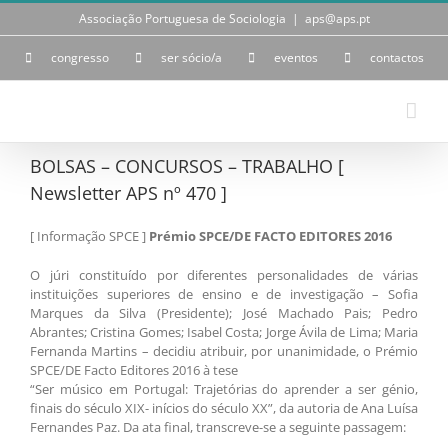
Skip
Associação Portuguesa de Sociologia
|
aps@aps.pt
to
content
congresso
ser sócio/a
eventos
contactos
BOLSAS – CONCURSOS – TRABALHO [
Newsletter APS nº 470 ]
[ Informação SPCE ]
Prémio SPCE/DE FACTO EDITORES 2016
O júri constituído por diferentes personalidades de várias
instituições superiores de ensino e de investigação – Sofia
Marques da Silva (Presidente); José Machado Pais; Pedro
Abrantes; Cristina Gomes; Isabel Costa; Jorge Ávila de Lima; Maria
Fernanda Martins – decidiu atribuir, por unanimidade, o Prémio
SPCE/DE Facto Editores 2016 à tese
“Ser músico em Portugal: Trajetórias do aprender a ser génio,
finais do século XIX- inícios do século XX”, da autoria de Ana Luísa
Fernandes Paz. Da ata final, transcreve-se a seguinte passagem: