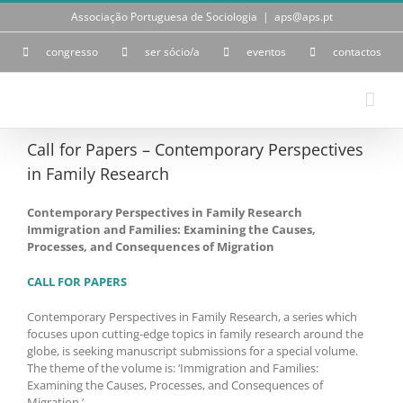
Skip
Associação Portuguesa de Sociologia
|
aps@aps.pt
to
content
congresso
ser sócio/a
eventos
contactos
Call for Papers – Contemporary Perspectives
in Family Research
Contemporary Perspectives in Family Research
Immigration and Families:
Examining the Causes,
Processes, and Consequences of Migration
CALL FOR PAPERS
Contemporary Perspectives in Family Research, a series which
focuses upon cutting-edge topics in family research around the
globe, is seeking manuscript submissions for a special volume.
The theme of the volume is: ‘Immigration and Families:
Examining the Causes, Processes, and Consequences of
Migration.’