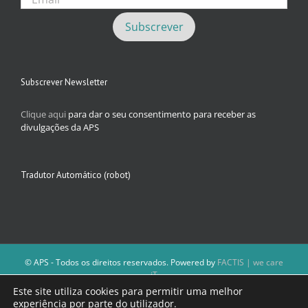
Subscrever Newsletter
Clique aqui
para dar o seu consentimento para receber as
divulgações da APS
Tradutor Automático (robot)
© APS - Todos os direitos reservados. Powered by
FACTIS | we care
iT
A Direção da APS reserva-se o direito de não publicar conteúdos que
Este site utiliza cookies para permitir uma melhor
violem as leis nacionais.
experiência por parte do utilizador.