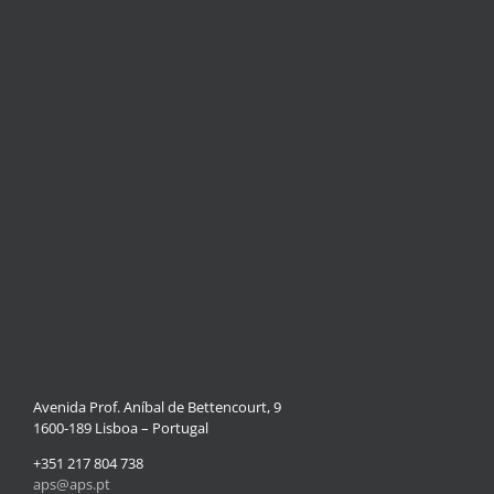
Avenida Prof. Aníbal de Bettencourt, 9
1600-189 Lisboa – Portugal
+351 217 804 738
aps@aps.pt