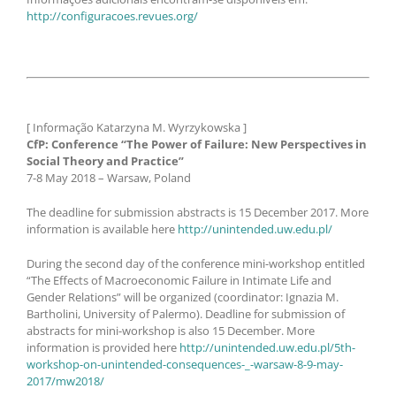
http://configuracoes.revues.org/
[ Informação Katarzyna M. Wyrzykowska ]
CfP: Conference “The Power of Failure: New Perspectives in
Social Theory and Practice”
7-8 May 2018 – Warsaw, Poland
The deadline for submission abstracts is 15 December 2017. More
information is available here
http://unintended.uw.edu.pl/
During the second day of the conference mini-workshop entitled
“The Effects of Macroeconomic Failure in Intimate Life and
Gender Relations” will be organized (coordinator: Ignazia M.
Bartholini, University of Palermo). Deadline for submission of
abstracts for mini-workshop is also 15 December. More
information is provided here
http://unintended.uw.edu.pl/5th-
workshop-on-unintended-consequences-_-warsaw-8-9-may-
2017/mw2018/