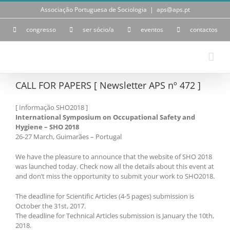
Skip
Associação Portuguesa de Sociologia
|
aps@aps.pt
to
content
congresso
ser sócio/a
eventos
contactos
CALL FOR PAPERS [ Newsletter APS nº 472 ]
[ Informação SHO2018 ]
International Symposium on Occupational Safety and
Hygiene – SHO 2018
26-27 March, Guimarães – Portugal
We have the pleasure to announce that the website of SHO 2018
was launched today. Check now all the details about this event at
and don’t miss the opportunity to submit your work to SHO2018.
The deadline for Scientific Articles (4-5 pages) submission is
October the 31st, 2017.
The deadline for Technical Articles submission is January the 10th,
2018.