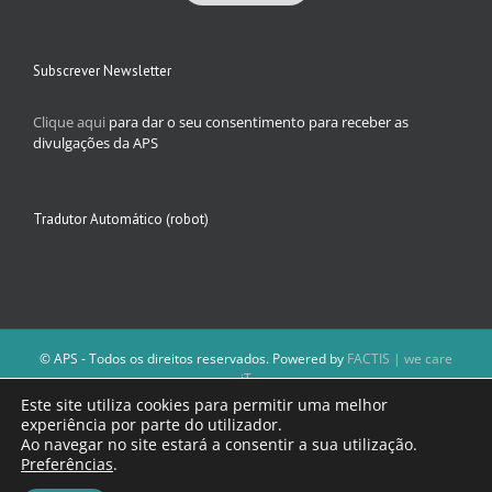
Subscrever Newsletter
Clique aqui
para dar o seu consentimento para receber as
divulgações da APS
Tradutor Automático (robot)
© APS - Todos os direitos reservados. Powered by
FACTIS | we care
iT
A Direção da APS reserva-se o direito de não publicar conteúdos que
Este site utiliza cookies para permitir uma melhor
violem as leis nacionais.
experiência por parte do utilizador.
Os textos assinados e as imagens depositadas são da inteira
Ao navegar no site estará a consentir a sua utilização.
responsabilidade dos autores.
Preferências
.