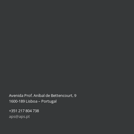
Avenida Prof. Aníbal de Bettencourt, 9
1600-189 Lisboa – Portugal
+351 217 804 738
aps@aps.pt