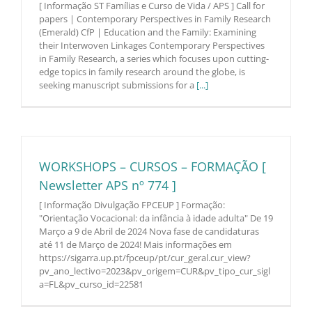
[ Informação ST Famílias e Curso de Vida / APS ] Call for
papers | Contemporary Perspectives in Family Research
(Emerald) CfP | Education and the Family: Examining
their Interwoven Linkages Contemporary Perspectives
in Family Research, a series which focuses upon cutting-
edge topics in family research around the globe, is
seeking manuscript submissions for a
[...]
WORKSHOPS – CURSOS – FORMAÇÃO [
Newsletter APS nº 774 ]
[ Informação Divulgação FPCEUP ] Formação:
"Orientação Vocacional: da infância à idade adulta" De 19
Março a 9 de Abril de 2024 Nova fase de candidaturas
até 11 de Março de 2024! Mais informações em
https://sigarra.up.pt/fpceup/pt/cur_geral.cur_view?
pv_ano_lectivo=2023&pv_origem=CUR&pv_tipo_cur_sigl
a=FL&pv_curso_id=22581