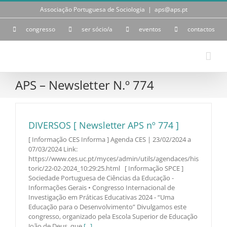
Skip
Associação Portuguesa de Sociologia
|
aps@aps.pt
to
content
congresso
ser sócio/a
eventos
contactos
APS – Newsletter N.º 774
DIVERSOS [ Newsletter APS nº 774 ]
[ Informação CES Informa ] Agenda CES | 23/02/2024 a
07/03/2024 Link:
https://www.ces.uc.pt/myces/admin/utils/agendaces/his
toric/22-02-2024_10:29:25.html [ Informação SPCE ]
Sociedade Portuguesa de Ciências da Educação -
Informações Gerais • Congresso Internacional de
Investigação em Práticas Educativas 2024 - “Uma
Educação para o Desenvolvimento” Divulgamos este
congresso, organizado pela Escola Superior de Educação
João de Deus, que
[...]