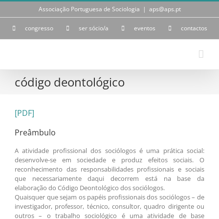
Skip
Associação Portuguesa de Sociologia
|
aps@aps.pt
to
content
congresso
ser sócio/a
eventos
contactos
código deontológico
[PDF]
Preâmbulo
A atividade profissional dos sociólogos é uma prática social:
desenvolve-se em sociedade e produz efeitos sociais. O
reconhecimento das responsabilidades profissionais e sociais
que necessariamente daqui decorrem está na base da
elaboração do Código Deontológico dos sociólogos.
Quaisquer que sejam os papéis profissionais dos sociólogos – de
investigador, professor, técnico, consultor, quadro dirigente ou
outros – o trabalho sociológico é uma atividade de base