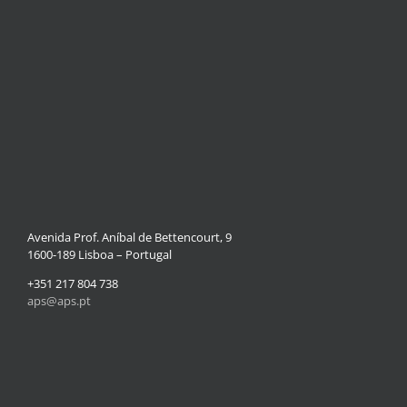
Avenida Prof. Aníbal de Bettencourt, 9
1600-189 Lisboa – Portugal
+351 217 804 738
aps@aps.pt