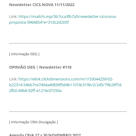
Newsletter CICS.NOVA 11/11/2022
Link:
https://mailchi.mp/5b7cca3fb7a5/newsletter-cicsnova-
proposta-5966854?e=31dc2d205f
[ Informação ISEG ]
OPINIÃO ISEG | Newsletter #118
Link:
https://elink.clickdimensions.com/m/1/53044259/02-
b22314-54bb7ce7494a40839f5d4b11074c519b/2/245/79b29f7d-
2fb0-49b8-92ff-e1216c07250a
[ Informação CRIA Divulgação ]
Agenda CRIA 17 > 30 NOVEMBRO 2022