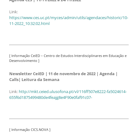
Link:
https://www.ces.uc.pt/myces/admin/utils/agendaces/historic/10-
11-2022_10:32:02.html
[ Informação CeiED – Centro de Estudos Interdisciplinares em Educação e
Desenvolvimento ]
Newsletter CeiED | 11 de novembro de 2022 | Agenda |
Calls| Leitura da Semana
Link:
http://mkt.ceied.ulusofona.pt/vl/116ff507e8222-fa5024614-
655f6d1875499480de4feajg8e4F90e0faf91c07-
[ Informação CICS.NOVA ]