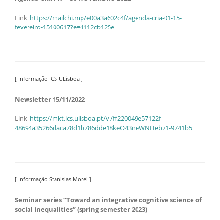
Link:
https://mailchi.mp/e00a3a602c4f/agenda-cria-01-15-
fevereiro-15100617?e=4112cb125e
[ Informação ICS-ULisboa ]
Newsletter 15/11/2022
Link:
https://mkt.ics.ulisboa.pt/vl/ff220049e57122f-
48694a35266daca78d1b786dde18keO43neWNHeb71-9741b5
[ Informação Stanislas Morel ]
Seminar series “Toward an integrative cognitive science of
social inequalities” (spring semester 2023)