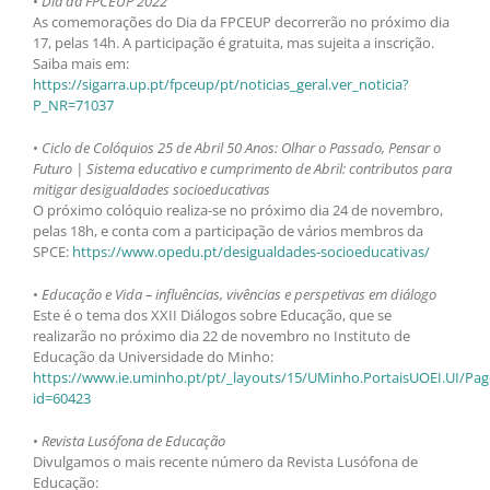
•
Dia da FPCEUP 2022
As comemorações do Dia da FPCEUP decorrerão no próximo dia
17, pelas 14h. A participação é gratuita, mas sujeita a inscrição.
Saiba mais em:
https://sigarra.up.pt/fpceup/pt/noticias_geral.ver_noticia?
P_NR=71037
•
Ciclo de Colóquios 25 de Abril 50 Anos: Olhar o Passado, Pensar o
Futuro | Sistema educativo e cumprimento de Abril: contributos para
mitigar desigualdades socioeducativas
O próximo colóquio realiza-se no próximo dia 24 de novembro,
pelas 18h, e conta com a participação de vários membros da
SPCE:
https://www.opedu.pt/desigualdades-socioeducativas/
•
Educação e Vida – influências, vivências e perspetivas em diálogo
Este é o tema dos XXII Diálogos sobre Educação, que se
realizarão no próximo dia 22 de novembro no Instituto de
Educação da Universidade do Minho:
https://www.ie.uminho.pt/pt/_layouts/15/UMinho.PortaisUOEI.UI/Pag
id=60423
•
Revista Lusófona de Educação
Divulgamos o mais recente número da Revista Lusófona de
Educação: