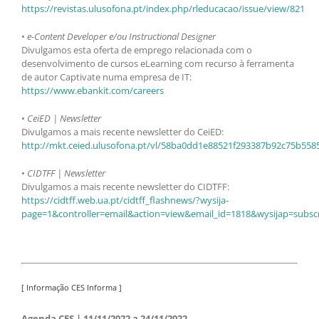
https://revistas.ulusofona.pt/index.php/rleducacao/issue/view/821
•
e-Content Developer e/ou Instructional Designer
Divulgamos esta oferta de emprego relacionada com o
desenvolvimento de cursos eLearning com recurso à ferramenta
de autor Captivate numa empresa de IT:
https://www.ebankit.com/careers
•
CeiED | Newsletter
Divulgamos a mais recente newsletter do CeiED:
http://mkt.ceied.ulusofona.pt/vl/58ba0dd1e88521f293387b92c75b5
•
CIDTFF | Newsletter
Divulgamos a mais recente newsletter do CIDTFF:
https://cidtff.web.ua.pt/cidtff_flashnews/?wysija-
page=1&controller=email&action=view&email_id=1818&wysijap=subscr
[ Informação CES Informa ]
Agenda CES | 11/11/2022 a 24/11/2022