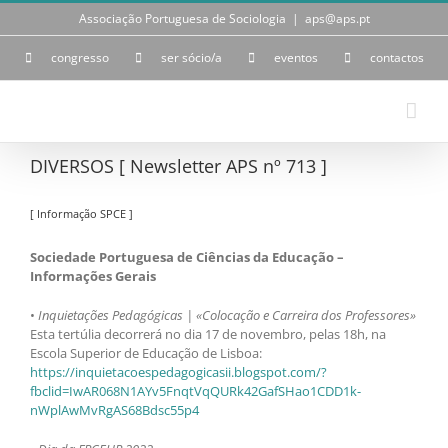
Skip
Associação Portuguesa de Sociologia
|
aps@aps.pt
to
content
congresso
ser sócio/a
eventos
contactos
DIVERSOS [ Newsletter APS nº 713 ]
[ Informação SPCE ]
Sociedade Portuguesa de Ciências da Educação –
Informações Gerais
•
Inquietações Pedagógicas | «Colocação e Carreira dos Professores»
Esta tertúlia decorrerá no dia 17 de novembro, pelas 18h, na
Escola Superior de Educação de Lisboa:
https://inquietacoespedagogicasii.blogspot.com/?
fbclid=IwAR068N1AYv5FnqtVqQURk42GafSHao1CDD1k-
nWplAwMvRgAS68Bdsc55p4