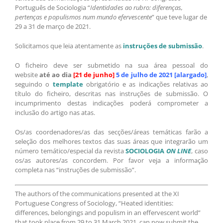
Português de Sociologia “
Identidades ao rubro: diferenças,
pertenças e populismos num mundo efervescente
” que teve lugar de
29 a 31 de março de 2021.
Solicitamos que leia atentamente as
instruções de submissão
.
O ficheiro deve ser submetido na sua área pessoal do
website
até ao dia
[21 de junho]
5 de julho de 2021 [alargado]
,
seguindo o
template
obrigatório e as indicações relativas ao
título do ficheiro, descritas nas instruções de submissão. O
incumprimento destas indicações poderá comprometer a
inclusão do artigo nas atas.
Os/as coordenadores/as das secções/áreas temáticas farão a
seleção dos melhores textos das suas áreas que integrarão um
número temático/especial da revista
SOCIOLOGIA
ON LINE
, caso
os/as autores/as concordem. Por favor veja a informação
completa nas “instruções de submissão”.
The authors of the communications presented at the XI
Portuguese Congress of Sociology, “Heated identities:
differences, belongings and populism in an effervescent world”
that took place from 29 to 31 March 2021, can now submit the