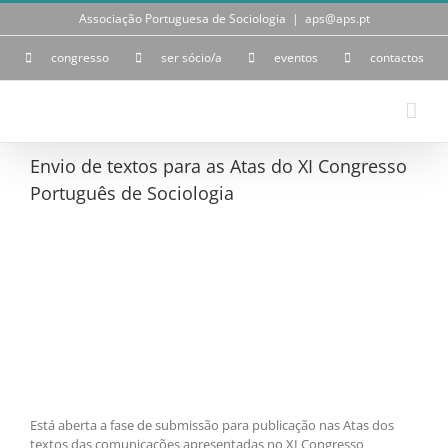
Skip
Associação Portuguesa de Sociologia
|
aps@aps.pt
to
content
congresso
ser sócio/a
eventos
contactos
Envio de textos para as Atas do XI Congresso
Português de Sociologia
Está aberta a fase de submissão para publicação nas Atas dos
textos das comunicações apresentadas no XI Congresso