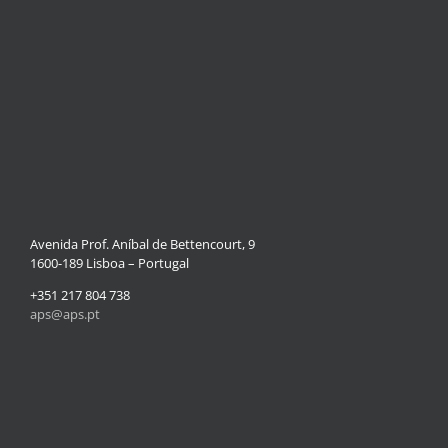
Avenida Prof. Aníbal de Bettencourt, 9
1600-189 Lisboa – Portugal
+351 217 804 738
aps@aps.pt