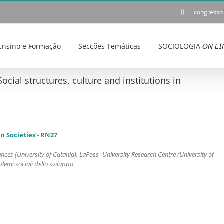
congresso
Ensino e Formação
Secções Temáticas
SOCIOLOGIA 𝘖𝘕 𝘓𝘐
ial structures, culture and institutions in
 Societies’- RN27
nces (University of Catania), LaPoss- University Research Centre (University of
blemi sociali dello sviluppo