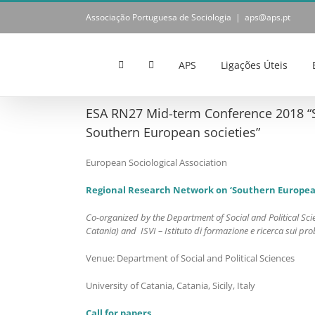
Skip
Associação Portuguesa de Sociologia
|
aps@aps.pt
to
content
APS
Ligações Úteis
ESA RN27 Mid-term Conference 2018 “Soc
Southern European societies”
European Sociological Association
Regional Research Network on ‘Southern European
Co-organized by the Department of Social and Political Scie
Catania) and ISVI – Istituto di formazione e ricerca sui pro
Venue: Department of Social and Political Sciences
University of Catania, Catania, Sicily, Italy
Call for papers