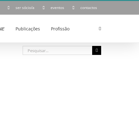
ser sócio/a
eventos
contactos
𝘌
Publicações
Profissão
Pesquisar