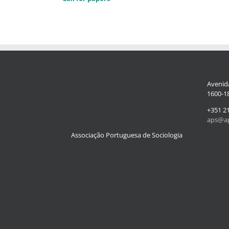
Avenida
1600-18
+351 2
aps@ap
Associação Portuguesa de Sociologia