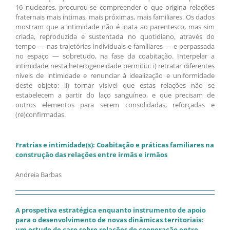
16 nucleares, procurou-se compreender o que origina relações
fraternais mais íntimas, mais próximas, mais familiares. Os dados
mostram que a intimidade não é inata ao parentesco, mas sim
criada, reproduzida e sustentada no quotidiano, através do
tempo — nas trajetórias individuais e familiares — e perpassada
no espaço — sobretudo, na fase da coabitação. Interpelar a
intimidade nesta heterogeneidade permitiu: i) retratar diferentes
níveis de intimidade e renunciar à idealização e uniformidade
deste objeto; ii) tornar vísivel que estas relações não se
estabelecem a partir do laço sanguíneo, e que precisam de
outros elementos para serem consolidadas, reforçadas e
(re)confirmadas.
Fratrias e intimidade(s): Coabitação e práticas familiares na
construção das relações entre irmãs e irmãos
Andreia Barbas
A prospetiva estratégica enquanto instrumento de apoio
para o desenvolvimento de novas dinâmicas territoriais:
um estudo de caso sobre relações de cooperação entre