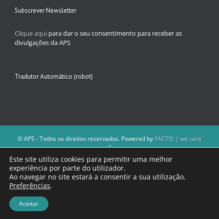
Subscrever Newsletter
Clique aqui
para dar o seu consentimento para receber as
divulgações da APS
Tradutor Automático (robot)
© APS - Todos os direitos reservados. Powered by
FACTIS | we care
iT
A Direção da APS reserva-se o direito de não publicar conteúdos que
Este site utiliza cookies para permitir uma melhor
violem as leis nacionais.
experiência por parte do utilizador.
Os textos assinados e as imagens depositadas são da inteira
Ao navegar no site estará a consentir a sua utilização.
responsabilidade dos autores.
Preferências
.
Aceitar
Facebook
Email
(necessário