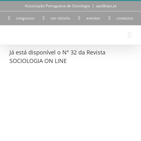
Skip
Associação Portuguesa de Sociologia
|
aps@aps.pt
to
content
congresso
ser sócio/a
eventos
contactos
Já está disponível o Nº 32 da Revista
SOCIOLOGIA ON LINE