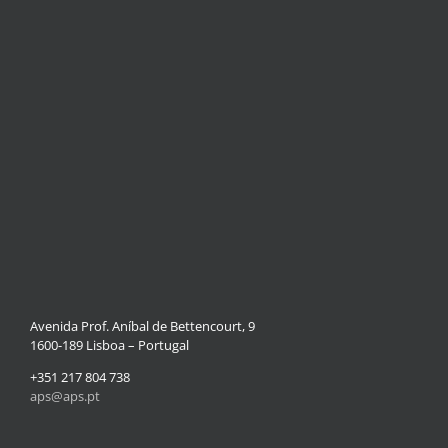
Avenida Prof. Aníbal de Bettencourt, 9
1600-189 Lisboa – Portugal
+351 217 804 738
aps@aps.pt