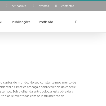
ser sócio/a
eventos
contactos
𝘌
Publicações
Profissão
quatro cantos do mundo. No seu constante movimento de
biental e climática ameaça a sobrevivência da espécie
 tempo. Sob o olhar da antropologia, esta obra dá a
 utopias reinventadas com os instrumentos da