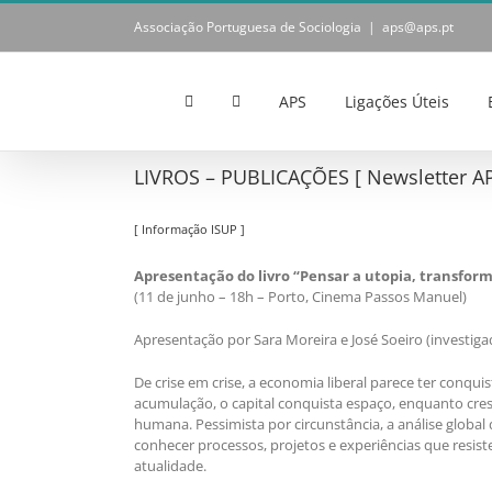
Skip
Associação Portuguesa de Sociologia
|
aps@aps.pt
to
content
APS
Ligações Úteis
LIVROS – PUBLICAÇÕES [ Newsletter AP
[ Informação ISUP ]
Apresentação do livro “Pensar a utopia, transform
(11 de junho – 18h – Porto, Cinema Passos Manuel)
Apresentação por Sara Moreira e José Soeiro (investiga
De crise em crise, a economia liberal parece ter con
acumulação, o capital conquista espaço, enquanto cres
humana. Pessimista por circunstância, a análise globa
conhecer processos, projetos e experiências que resi
atualidade.