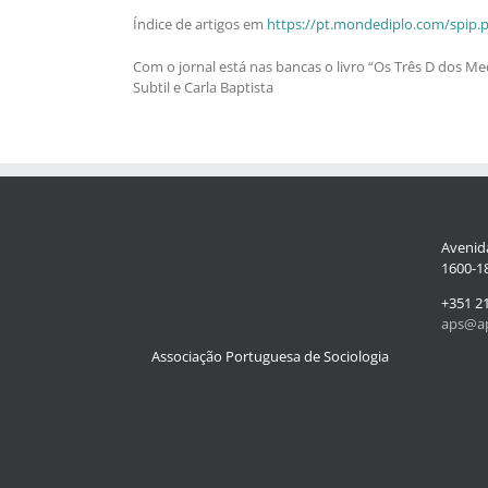
Índice de artigos em
https://pt.mondediplo.com/spip.p
Com o jornal está nas bancas o livro “Os Três D dos Me
Subtil e Carla Baptista
Avenida
1600-18
+351 2
aps@ap
Associação Portuguesa de Sociologia