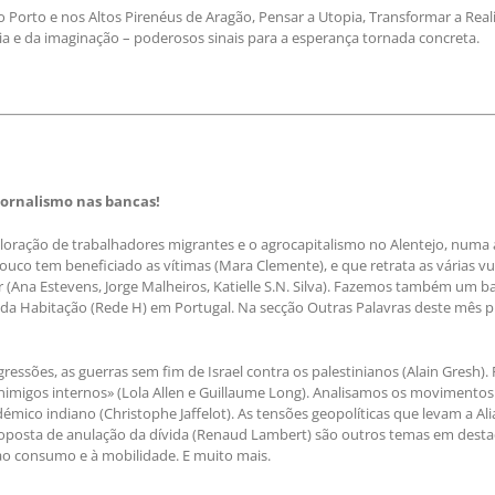
 Porto e nos Altos Pirenéus de Aragão, Pensar a Utopia, Transformar a Rea
a e da imaginação – poderosos sinais para a esperança tornada concreta.
Jornalismo nas bancas!
oração de trabalhadores migrantes e o agrocapitalismo no Alentejo, numa 
ouco tem beneficiado as vítimas (Mara Clemente), e que retrata as várias vu
or (Ana Estevens, Jorge Malheiros, Katielle S.N. Silva). Fazemos também um 
 e da Habitação (Rede H) em Portugal. Na secção Outras Palavras deste mês 
gressões, as guerras sem fim de Israel contra os palestinianos (Alain Gresh)
nimigos internos» (Lola Allen e Guillaume Long). Analisamos os movimento
émico indiano (Christophe Jaffelot). As tensões geopolíticas que levam a Alia
proposta de anulação da dívida (Renaud Lambert) são outros temas em des
ao consumo e à mobilidade. E muito mais.