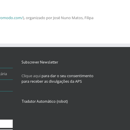
utromodo.com/
), organizado por José Nuno Matos, Filipa
Subscrever Newsletter
ária
Clique aqui
para dar o seu consentimento
para receber as divulgações da APS
Tradutor Automático (robot)