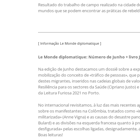
Resultado do trabalho de campo realizado na cidade do
mundos que se podem encontrar as práticas de rebeldi
[ Informação Le Monde diplomatique ]
Le Monde diplomatique: Número de Junho + livro 
Na edição de Junho destacamos um dossiê sobre a expl
mobilização do conceito de «tráfico de pessoas», que p
destes migrantes, inseridos nas cadeias globais de val
Resiliência para os sectores da Saúde (Cipriano Justo)
da Leitura Furiosa 2021 no Porto.
No internacional revisitamos, à luz das mais recentes a
sobre os manifestantes na Colômbia, tratados como «i
militarizada» (Anne Vigna) e as causas do desastre pand
Bulard) e as divisões na esquerda francesa quanto à 
desfigurada» pelas escolhas ligadas, designadamente, 
Boas leituras!