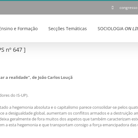
congresso
Ensino e Formação
Secções Temáticas
SOCIOLOGIA 𝘖𝘕 𝘓𝘐
S nº 647 ]
ar a realidade”, de João Carlos Louçã
dores do IS-UP).
quistado a hegemonia absoluta e o capitalismo parece consolidar-se pelos 
ce a desigualdade global, aumentam os conflitos armados e a destruição am
l deixa geralmente de fora muitos dos aspetos que também caracterizam este
stem a esta hegemonia e que transportam consigo a força emancipadora das