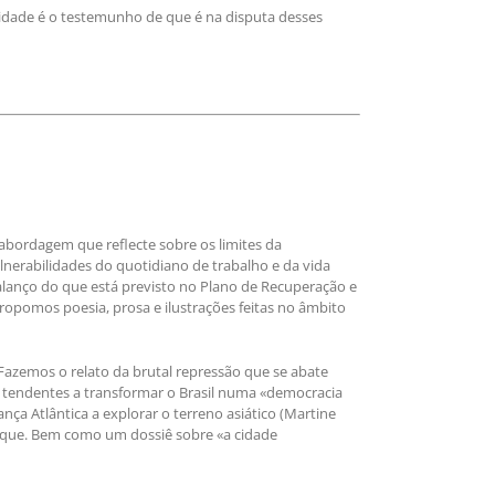
lidade é o testemunho de que é na disputa desses
abordagem que reflecte sobre os limites da
lnerabilidades do quotidiano de trabalho e da vida
balanço do que está previsto no Plano de Recuperação e
propomos poesia, prosa e ilustrações feitas no âmbito
. Fazemos o relato da brutal repressão que se abate
s tendentes a transformar o Brasil numa «democracia
nça Atlântica a explorar o terreno asiático (Martine
taque. Bem como um dossiê sobre «a cidade