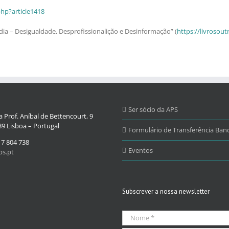
hp?article1418
dia – Desigualdade, Desprofissionalição e Desinformação” (
https://livroso
Ser sócio da APS
 Prof. Aníbal de Bettencourt, 9
9 Lisboa – Portugal
Formulário de Transferência Banc
17 804 738
Eventos
s.pt
Subscrever a nossa newsletter