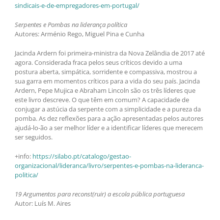
sindicais-e-de-empregadores-em-portugal/
Serpentes e Pombas na liderança política
Autores: Arménio Rego, Miguel Pina e Cunha
Jacinda Ardern foi primeira-ministra da Nova Zelândia de 2017 até
agora. Considerada fraca pelos seus críticos devido a uma
postura aberta, simpática, sorridente e compassiva, mostrou a
sua garra em momentos críticos para a vida do seu país. Jacinda
Ardern, Pepe Mujica e Abraham Lincoln são os três líderes que
este livro descreve. O que têm em comum? A capacidade de
conjugar a astúcia da serpente com a simplicidade e a pureza da
pomba. As dez reflexões para a ação apresentadas pelos autores
ajudá-lo-ão a ser melhor líder e a identificar líderes que merecem
ser seguidos.
+info:
https://silabo.pt/catalogo/gestao-
organizacional/lideranca/livro/serpentes-e-pombas-na-lideranca-
politica/
19 Argumentos para reconst(ruir) a escola pública portuguesa
Autor: Luís M. Aires