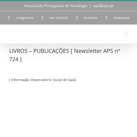
Skip
Associação Portuguesa de Sociologia
|
aps@aps.pt
to
content
congresso
ser sócio/a
eventos
contactos
LIVROS – PUBLICAÇÕES [ Newsletter APS nº
724 ]
[ Informação Observatório Social de Gaia]