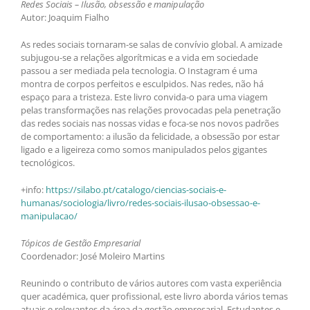
Redes Sociais – Ilusão, obsessão e manipulação
Autor: Joaquim Fialho
As redes sociais tornaram-se salas de convívio global. A amizade
subjugou-se a relações algorítmicas e a vida em sociedade
passou a ser mediada pela tecnologia. O Instagram é uma
montra de corpos perfeitos e esculpidos. Nas redes, não há
espaço para a tristeza. Este livro convida-o para uma viagem
pelas transformações nas relações provocadas pela penetração
das redes sociais nas nossas vidas e foca-se nos novos padrões
de comportamento: a ilusão da felicidade, a obsessão por estar
ligado e a ligeireza como somos manipulados pelos gigantes
tecnológicos.
+info:
https://silabo.pt/catalogo/ciencias-sociais-e-
humanas/sociologia/livro/redes-sociais-ilusao-obsessao-e-
manipulacao/
Tópicos de Gestão Empresarial
Coordenador: José Moleiro Martins
Reunindo o contributo de vários autores com vasta experiência
quer académica, quer profissional, este livro aborda vários temas
atuais e relevantes da área da gestão empresarial. Estudantes e