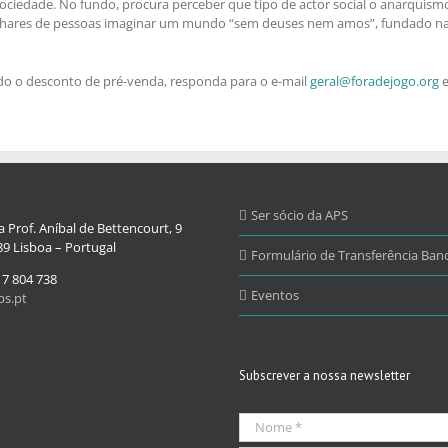
sociedade. No fundo, procura perceber que tipo de actor social o anarquism
milhares de pessoas imaginar um mundo “sem deuses nem amos”, fundado na s
ndo o desconto de pré-venda, responda para o e-mail
geral@foradejogo.org
e
Ser sócio da APS
 Prof. Aníbal de Bettencourt, 9
9 Lisboa – Portugal
Formulário de Transferência Banc
17 804 738
Eventos
s.pt
Subscrever a nossa newsletter