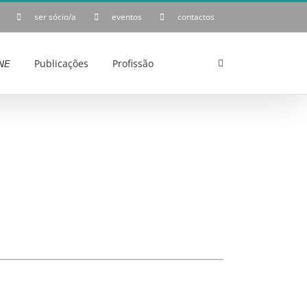
ser sócio/a
eventos
contactos
𝘌
Publicações
Profissão