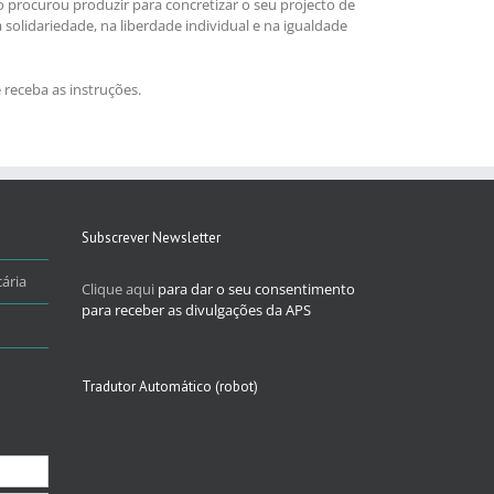
o procurou produzir para concretizar o seu projecto de
olidariedade, na liberdade individual e na igualdade
 receba as instruções.
Subscrever Newsletter
ária
Clique aqui
para dar o seu consentimento
para receber as divulgações da APS
Tradutor Automático (robot)