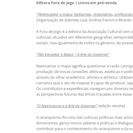
Editora Fora de Jogo | Livros em pré-venda
“[Re]encantar o mapa: fantasmas, imaginários, prefiguraç
Organização de Gabriela Leal, Andrea Pavoni e Ricard
A Fora de Jogo é a editora da Associação Cultural com
culturais situados em diferentes geografias, temporalid
sociais, mas igualmente de todos os géneros, da poes
“[Re] Encantar o Mapa | A Arte de Governar”
Reencantar o mapa significa questionar a razão cartog
produção de novas conexões afetivas, estéticas e poli
através do olhar académico, ativista e artístico. Uti
narrativa que o ato de mapear é capaz de produzir, seja
Os contributos e experiências navegam por diversos terri
as perspectivas futuras das linhas traçadas entre esses 
“O Anarquismo e a Arte de Governar”
(edição revista)
O anarquismo foi uma das culturas políticas mais activ
dominantes, gerou novos saberes e práticas e dialogou
contribuir para o conhecimento do anarquismo e da sua 