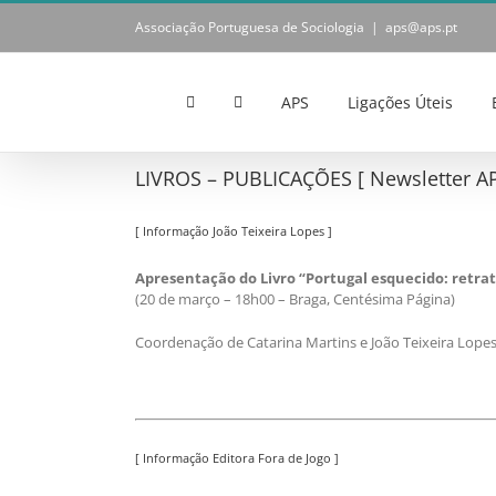
Skip
Associação Portuguesa de Sociologia
|
aps@aps.pt
to
content
APS
Ligações Úteis
LIVROS – PUBLICAÇÕES [ Newsletter AP
[ Informação João Teixeira Lopes ]
Apresentação do Livro “Portugal esquecido: retrat
(20 de março – 18h00 – Braga, Centésima Página)
Coordenação de Catarina Martins e João Teixeira Lopes
[ Informação Editora Fora de Jogo ]