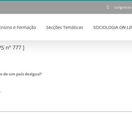
congresso
Ensino e Formação
Secções Temáticas
SOCIOLOGIA 𝘖𝘕 𝘓𝘐
S nº 777 ]
o de um país desigual”
.