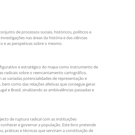
junto de processos sociais, históricos, políticos e
investigações nas áreas da história e das ciências
to e as perspetivas sobre o mesmo.
refigurativo e estratégico do mapa como instrumento de
cias radicais sobre o reencantamento cartográfico,
m as variadas potencialidades de representação e
er, bem como das relações afetivas que consegue gerar.
ugal e Brasil, sinalizando as ambivalências passadas e
ecto de ruptura radical com as instituições
 conhecer e governar a população. Este livro pretende
, práticas e técnicas que serviram a constituição de