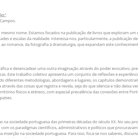
ões”
o Campos.
 o mesmo nome. Estamos focados na publicação de livros que exploram um con
ades e escalas da realidade. Interessa-nos, particularmente, a publicação de 
ia ao romance, da fotografia à dramaturgia, que expandam este conhecimen
ráfica e desencadear uma outra imaginação através do poder evocativo, p
́ticas. Este trabalho coletivo apresenta um conjunto de reflexões e experiên
lizando diferentes metodologias, abordagens e lugares, os capítulos demonstra
 através das coisas que registra e revela, seja do que silencia e não deixa v
tórios físicos e etéreos, com especial prevalência das conexões entre Port
países.
as na sociedade portuguesa das primeiras décadas do século XX. No seu proj
 com os paradigmas científicos, administrativos e políticos que procuravam
inserção na sociedade portuguesa. Para isso, foca-se nos saberes, discursos