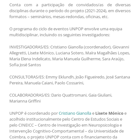
Conta com a participação de convidados/as de diversas
disciplinas durante o período do projeto (2021-2024), em diversos
formatos – seminários, mesas-redondas, oficinas, etc.
O programa do ciclo de eventos UNPOP envolve uma equipa
multidisciplinar, incluindo os seguintes investigadores:
INVESTIGADORAS/ES: Cristiano Gianolla (coordenador), Giovanni
Allegretti, Lisete Mónico, Luciana Sotero, Maíra Magalhães Lopes,
Maria Elena Indelicato, Maria Manuela Guilherme, Sara Araújo,
Sofia José Santos
CONSULTORAS/ES: Emmy Eklundh, João Figueiredo, José Santana
Pereira, Manuela Caiani, Paolo Cossarini,
COLABORADORAS/ES: Dario Quattromani, Gaia Giuliani,
Marianna Griffini
UNPOP é coordenado por
Cristiano Gianolla
e
Lisete Mónico
e
acolhido institucionalmente pelo Centro de Estudos Sociais e
pelo CINEICC – Centro de Investigação em Neuropsicologia e
Intervenção Cognitivo-Comportamental – da Universidade de
Coimbra, o projeto UNPOP conta com o financiamento da