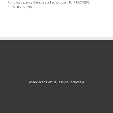
Fundação para a Ciência e a Tecnologia, I.P. (PTDC/CPO-
CPO/3850/2020)
Associação Portuguesa de Sociologia