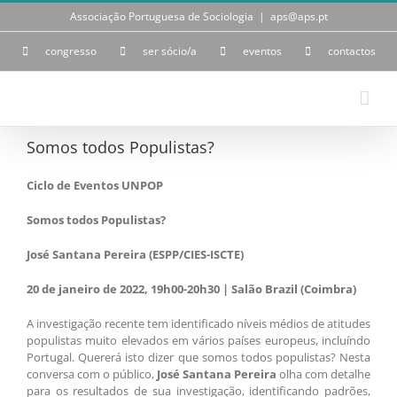
Skip
Associação Portuguesa de Sociologia
|
aps@aps.pt
to
content
congresso
ser sócio/a
eventos
contactos
Somos todos Populistas?
Ciclo de Eventos UNPOP
Somos todos Populistas?
José Santana Pereira (ESPP/CIES-ISCTE)
20 de janeiro de 2022, 19h00-20h30 | Salão Brazil (Coimbra)
A investigação recente tem identificado níveis médios de atitudes
populistas muito elevados em vários países europeus, incluíndo
Portugal. Quererá isto dizer que somos todos populistas? Nesta
conversa com o público,
José Santana Pereira
olha com detalhe
para os resultados de sua investigação, identificando padrões,