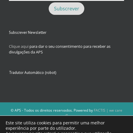
Subscrever Newsletter
Clique aqui
para dar o seu consentimento para receber as
divulgações da APS
Tradutor Automático (robot)
© APS - Todos os direitos reservados. Powered by
FACTIS | we care
iT
A Direção da APS reserva-se o direito de não publicar conteúdos que
Este site utiliza cookies para permitir uma melhor
violem as leis nacionais.
experiência por parte do utilizador.
Os textos assinados e as imagens depositadas são da inteira