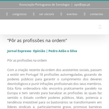
Skip
Associação Portuguesa de Sociologia
|
aps@aps.pt
to
content
congresso
ser sócio/a
eventos
contactos
“Pôr as profissões na ordem”
Jornal Expresso Opinião | Pedro Adão e Silva
Pôr as profissões na ordem
Com a criação recente da ordem dos assistentes sociais, passam
a existir em Portugal 18 profissões autorreguladas, gozando de
poderes públicos para garantir o cumprimento dos deveres
deontológicos e punir infrações profissionais dos seus membros.
Esta fúria ordenadora não encontra praticamente paralelo na
Europa e tem servido para banalizar as profissões às quais faz
sentido o Estado conferir poderes públicos. Mais, potencia a
tendência irresistível para os bastonários se transformarem em
líderes sindicais e, particularmente grave, promove barreiras