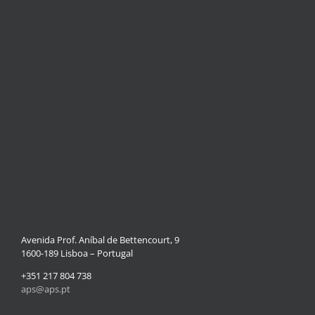
Avenida Prof. Aníbal de Bettencourt, 9
1600-189 Lisboa – Portugal
+351 217 804 738
aps@aps.pt