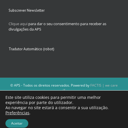
Subscrever Newsletter
Clique aqui
para dar o seu consentimento para receber as
divulgações da APS
Tradutor Automático (robot)
© APS - Todos os direitos reservados. Powered by
FACTIS | we care
iT
A Direção da APS reserva-se o direito de não publicar conteúdos que
Este site utiliza cookies para permitir uma melhor
violem as leis nacionais.
experiência por parte do utilizador.
Os textos assinados e as imagens depositadas são da inteira
Ao navegar no site estará a consentir a sua utilização.
responsabilidade dos autores.
Preferências
.
Aceitar
Facebook
Email