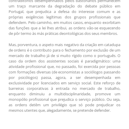
contraditórios desempenhados pelos bastonários permanecem
um traço marcante da degradação do debate público em
Portugal, que prejudica a defesa do interesse comum e as
próprias exigências legítimas dos grupos profissionais que
defendem. Pelo caminho, em muitos casos, enquanto exorbitam
das funções que a lei lhes atribui, as ordens vão-se esquecendo
de pôr termo às más práticas deontológicas dos seus membros.
Mas, porventura, o aspeto mais negativo da criação em catadupa
de ordens é o contributo para o fechamento por exclusão de um
mercado de trabalho já de si muito rígido como o português. O
caso da ordem dos assistentes sociais é paradigmático: uma
atividade profissional que, no passado, foi exercida por pessoas
com formações diversas (de economistas a sociólogos passando
por psicólogos) passa, agora, a ser desempenhada em
exclusividade por licenciados em serviço social. Este reforço de
barreiras corporativas à entrada no mercado de trabalho,
enquanto diminuiu a multidisciplinaridade, promove um
monopólio profissional que prejudica o serviço público. Ou seja,
as ordens detêm um privilégio que só pode prejudicar os
mesmos utentes que, alegadamente, se pretende defender.