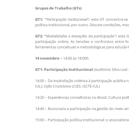
Grupos de Trabalho (GTs)
GT1: “
Participação Institucional”
:
este GT concentra-se 
política institucional, por outro. Discute condições, mo
GT2: “
Modalidades e inovações da participação”
:
este G
participação online. As tensões e confrontos entre
ferramentas conceituais e metodológicas para estudá-l
14 novembro –
14:00 às 18:00h
GT1:
Participação Institucional
(Auditório Silva Leal
14:00 – Da insatisfação coletiva à participação públi
IUL);
Sofia Crisóstomo
(CIES, ISCTE-IUL)
14:20 – Experiências conselhistas no Brasil. Cultura polít
14:40 – Burocracia e participação na gestão do meio a
15:00 – Participação política institucional: o associativ