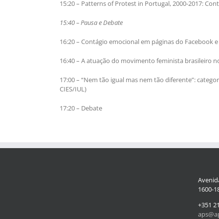
15:20 – Patterns of Protest in Portugal, 2000-2017: Co
15:40 – Pausa e Debate
16:20 – Contágio emocional em páginas do Facebook e
16:40 – A atuação do movimento feminista brasileiro no
17:00 – “Nem tão igual mas nem tão diferente”: catego
CIES/IUL)
17:20 – Debate
Avenida
1600-18
+351 2
aps@ap