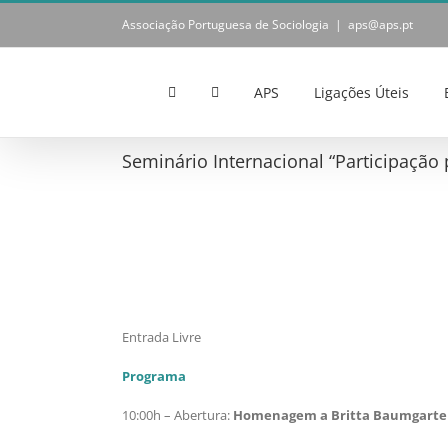
Skip
Associação Portuguesa de Sociologia
|
aps@aps.pt
to
content
APS
Ligações Úteis
Seminário Internacional “Participação 
Entrada Livre
Programa
10:00h – Abertura:
Homenagem a Britta Baumgart