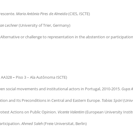
rescente.
Maria Antónia Pires de Almeida
(CIES, ISCTE)
lian Lechner
(University of Trier, Germany)
lternative or challenge to representation in the abstention or participation o
a AA328
–
Piso 3 – Ala Autônoma ISCTE)
tween social movements and institutional actors in Portugal, 2010-2015.
Guya A
pation and Its Preconditions in Central and Eastern Europe.
Tobias Spöri
(Univ
Protest Actions on Public Opinion.
Vicente Valentim
(European University Instit
articipation.
Ahmed Saleh
(Freie Universitat, Berlin)