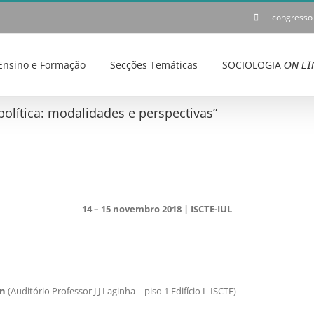
congresso
Ensino e Formação
Secções Temáticas
SOCIOLOGIA 𝘖𝘕 𝘓𝘐
política: modalidades e perspectivas”
14 – 15 novembro 2018 | ISCTE-IUL
en
(Auditório Professor J J Laginha – piso 1 Edifício I- ISCTE)