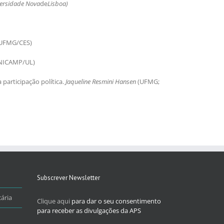
versidade Nova
de
Lisboa)
UFMG/CES)
NICAMP/UL)
participação política.
Jaqueline Resmini Hansen
(UFMG;
Subscrever Newsletter
ária
Clique aqui
para dar o seu consentimento
para receber as divulgações da APS