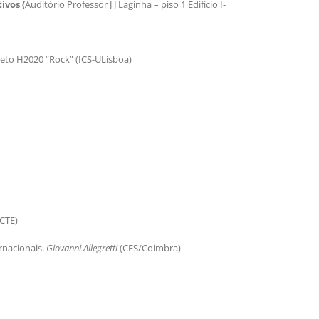
ivos (
Auditório Professor J J Laginha – piso 1 Edifício I-
jeto H2020 “Rock” (ICS-ULisboa)
SCTE)
rnacionais.
Giovanni Allegretti
(CES/Coimbra)