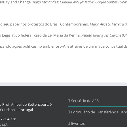
ntinuity and Change.
Tiago Fernandes; Claudia Araújo; Isabel Gorjão Santos
(Uni
 o seu papel nos protestos do Brasil Contemporâneo
. Maria Alice S. Ferreira
(
 Legislativo federal: caso da Lei Maria da Penha.
Renata Rodrigues Carone
(U
rizando ações políticas no ambiente
online
através de um mapa conceitual da 
Ser sócio da APS
 Prof. Aníbal de Bettencourt, 9
9 Lisboa – Portugal
Formulário de Transferência Banc
17 804 738
Eventos
s.pt