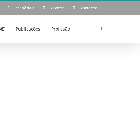
ser sócio/a
eventos
contactos
𝘌
Publicações
Profissão