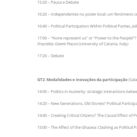
15:20 – Pausa e Debate
16:20 – Independentes no poder local: um fenómeno c
16:40 – Political Participation Within Political Parties.
Ju
17:00 – “None represent us” or “Power to the People!”? A
Frazzetta; Gianni Piazza
(University of Catania, Italy)
17:20 – Debate
GT2
:
Modalidades e inovações da participação
(Sal
14:00 – Politics in Austerity: strategic interactions be
14:20 – New Generations, Old Stories? Political Partici
14:40 – Creating Critical Citizens? The Causal Effect of 
15:00 – The Affect of the Ghazwa: Clashing as Political P