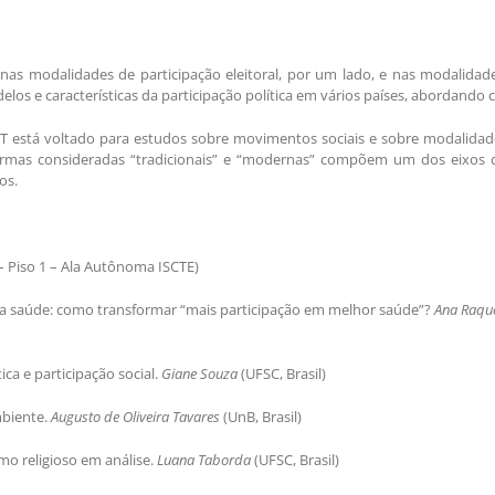
nas modalidades de participação eleitoral, por um lado, e nas modalidades
delos e características da participação política em vários países, abordando 
T está voltado para estudos sobre movimentos sociais e sobre modalidade
 formas consideradas “tradicionais” e “modernas” compõem um dos eixos 
os.
 – Piso 1 – Ala Autônoma ISCTE)
ca na saúde: como transformar “mais participação em melhor saúde”?
Ana Raqu
ica e participação social.
Giane Souza
(UFSC, Brasil)
mbiente.
Augusto de Oliveira Tavares
(UnB, Brasil)
ismo religioso em análise.
Luana Taborda
(UFSC, Brasil)