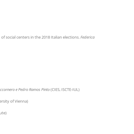
f social centers in the 2018 Italian elections.
Federica
ccornero
e Pedro Ramos Pinto
(CIES, ISCTE-IUL)
ersity of Vienna)
ute)