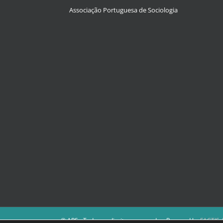
Associação Portuguesa de Sociologia
© APS - Todos os direitos reservados. Powered by
FACTIS |