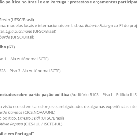
o política no Brasil e em Portugal: protestos e orçamentos participat
 Borba
(UFSC/Brasil)
na: modelos locais e internacionais em Lisboa.
Roberto Falanga
co-PI do pro
al.
Lígia Lüchmann
(UFSC/Brasil)
aborda
(UFSC/Brasil)
ho (GT)
Piso 1 – Ala Autônoma ISCTE)
328 – Piso 3 -Ala Autônoma ISCTE)
 estudos sobre participação política
(Auditório B103 – Piso I – Edifício II I
 visão ecosistemica: esforços e ambiguidades de algumas experiências inte
ardo Campos
(CICS.NOVA/UNL)
o político.
Ernesto Seidl
(UFSC/Brasil)
Otávio Raposo
(CIES-IUL / ISCTE-IUL)
sil e em Portugal”