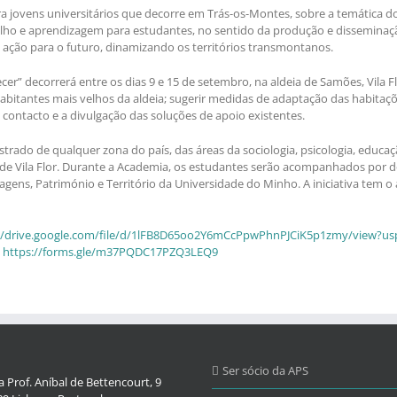
 jovens universitários que decorre em Trás-os-Montes, sobre a temática d
abalho e aprendizagem para estudantes, no sentido da produção e dissemin
ção para o futuro, dinamizando os territórios transmontanos.
r” decorrerá entre os dias 9 e 15 de setembro, na aldeia de Samões, Vila Fl
habitantes mais velhos da aldeia; sugerir medidas de adaptação das habitaçõ
ontacto e a divulgação das soluções de apoio existentes.
strado de qualquer zona do país, das áreas da sociologia, psicologia, educaç
 de Vila Flor. Durante a Academia, os estudantes serão acompanhados por d
agens, Património e Território da Universidade do Minho. A iniciativa tem o 
//drive.google.com/file/d/1lFB8D65oo2Y6mCcPpwPhnPJCiK5p1zmy/view?us
:
https://forms.gle/m37PQDC17PZQ3LEQ9
Ser sócio da APS
 Prof. Aníbal de Bettencourt, 9