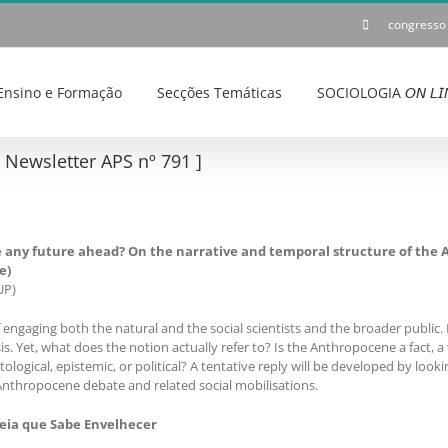
congresso
Ensino e Formação
Secções Temáticas
SOCIOLOGIA 𝘖𝘕 𝘓𝘐
ewsletter APS nº 791 ]
ere any future ahead? On the narrative and temporal structure of the
e)
UP)
gaging both the natural and the social scientists and the broader public.
s. Yet, what does the notion actually refer to? Is the Anthropocene a fact,
tological, epistemic, or political? A tentative reply will be developed by lookin
 Anthropocene debate and related social mobilisations.
deia que Sabe Envelhecer