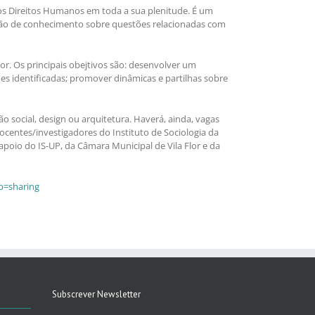
os Direitos Humanos em toda a sua plenitude. É um
ação de conhecimento sobre questões relacionadas com
or. Os principais obejtivos são: desenvolver um
es identificadas; promover dinâmicas e partilhas sobre
ão social, design ou arquitetura. Haverá, ainda, vagas
ocentes/investigadores do Instituto de Sociologia da
apoio do IS-UP, da Câmara Municipal de Vila Flor e da
p=sharing
Subscrever Newsletter