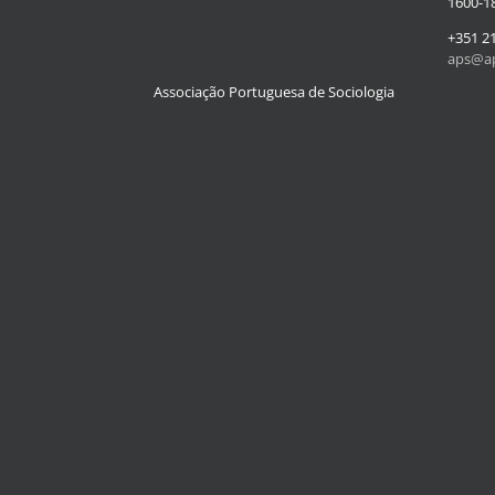
1600-18
+351 2
aps@ap
Associação Portuguesa de Sociologia