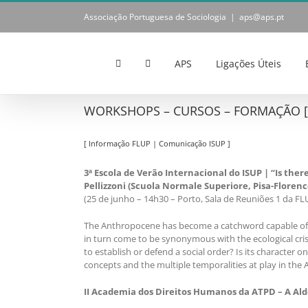
Skip
Associação Portuguesa de Sociologia
|
aps@aps.pt
to
content
APS
Ligações Úteis
WORKSHOPS – CURSOS – FORMAÇÃO [ N
[ Informação FLUP | Comunicação ISUP ]
3ª Escola de Verão Internacional do ISUP | “Is th
Pellizzoni (Scuola Normale Superiore, Pisa-Florenc
(25 de junho – 14h30 – Porto, Sala de Reuniões 1 da FL
The Anthropocene has become a catchword capable of en
in turn come to be synonymous with the ecological crisi
to establish or defend a social order? Is its character on
concepts and the multiple temporalities at play in the
II Academia dos Direitos Humanos da ATPD – A Al