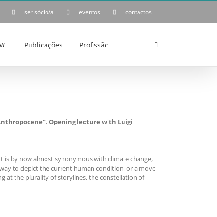
ser sócio/a
eventos
contactos
𝘌
Publicações
Profissão
 Anthropocene”, Opening lecture with Luigi
 It is by now almost synonymous with climate change,
 a way to depict the current human condition, or a move
g at the plurality of storylines, the constellation of