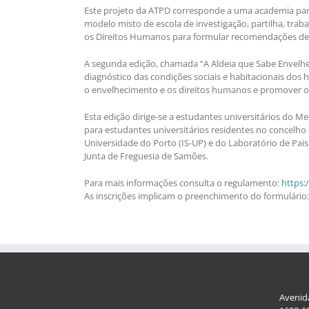
Este projeto da ATPD corresponde a uma academia para
modelo misto de escola de investigação, partilha, tr
os Direitos Humanos para formular recomendações de a
A segunda edição, chamada “A Aldeia que Sabe Envelhece
diagnóstico das condições sociais e habitacionais dos 
o envelhecimento e os direitos humanos e promover o c
Esta edição dirige-se a estudantes universitários do Me
para estudantes universitários residentes no concelho
Universidade do Porto (IS-UP) e do Laboratório de Pais
Junta de Freguesia de Samões.
Para mais informações consulta o regulamento:
https:
As inscrições implicam o preenchimento do formulário
Avenida