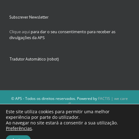
Subscrever Newsletter
Clique aqui
para dar o seu consentimento para receber as
divulgações da APS
Tradutor Automático (robot)
© APS - Todos os direitos reservados. Powered by
FACTIS | we care
iT
A Direção da APS reserva-se o direito de não publicar conteúdos que
Este site utiliza cookies para permitir uma melhor
violem as leis nacionais.
experiência por parte do utilizador.
Os textos assinados e as imagens depositadas são da inteira
Ao navegar no site estará a consentir a sua utilização.
responsabilidade dos autores.
Preferências
.