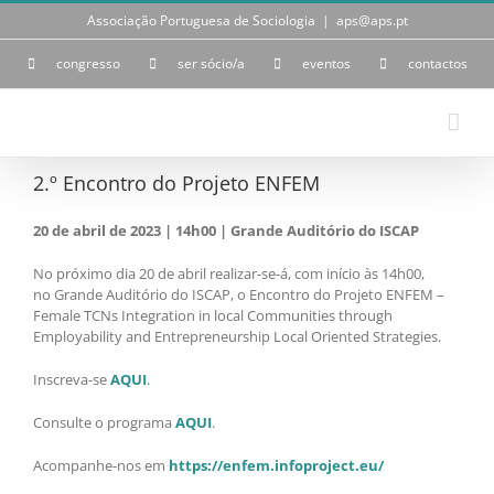
Skip
Associação Portuguesa de Sociologia
|
aps@aps.pt
to
content
congresso
ser sócio/a
eventos
contactos
2.º Encontro do Projeto ENFEM
20 de abril de 2023 | 14h00 | Grande Auditório do ISCAP
No próximo dia 20 de abril realizar-se-á, com início às 14h00,
no Grande Auditório do ISCAP, o Encontro do Projeto ENFEM –
Female TCNs Integration in local Communities through
Employability and Entrepreneurship Local Oriented Strategies.
Inscreva-se
AQUI
.
Consulte o programa
AQUI
.
Acompanhe-nos em
https://enfem.infoproject.eu/