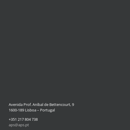
Avenida Prof. Aníbal de Bettencourt, 9
1600-189 Lisboa – Portugal
+351 217 804 738
aps@aps.pt