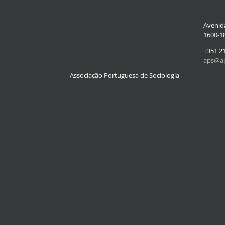
Avenida
1600-18
+351 2
aps@ap
Associação Portuguesa de Sociologia