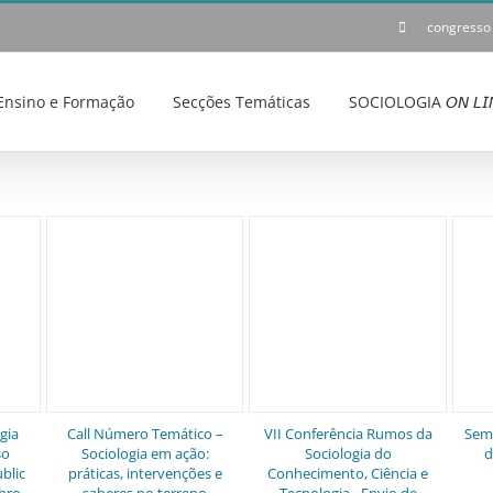
congresso
Ensino e Formação
Secções Temáticas
SOCIOLOGIA 𝘖𝘕 𝘓𝘐
gia
Call Número Temático –
VII Conferência Rumos da
Semi
so
Sociologia em ação:
Sociologia do
d
blic
práticas, intervenções e
Conhecimento, Ciência e