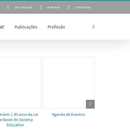
ser sócio/a
eventos
contactos
𝘌
Publicações
Profissão
nário | 40 anos da Lei
Agenda de Eventos
Parecer da Ass
e Bases do Sistema
Portuguesa de So
Educativo
– Secção Tem