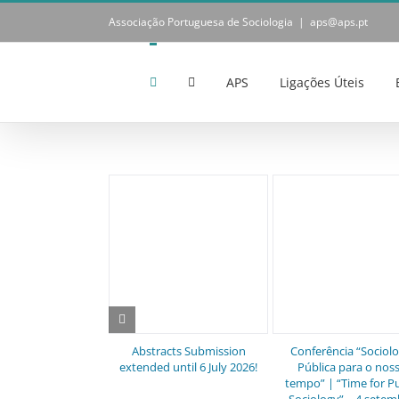
Skip
Associação Portuguesa de Sociologia
|
aps@aps.pt
to
content
APS
Ligações Úteis
Abstracts Submission
Conferência “Sociolo
extended until 6 July 2026!
Pública para o nos
tempo” | “Time for Pu