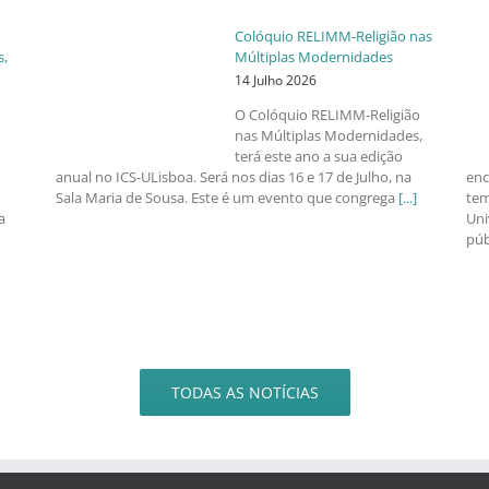
Colóquio RELIMM-Religião nas
s,
Múltiplas Modernidades
14 Julho 2026
O Colóquio RELIMM-Religião
nas Múltiplas Modernidades,
terá este ano a sua edição
anual no ICS-ULisboa. Será nos dias 16 e 17 de Julho, na
enc
o
Sala Maria de Sousa. Este é um evento que congrega
[...]
tem
a
Uni
púb
TODAS AS NOTÍCIAS