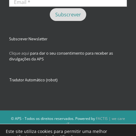
Subscrever Newsletter
Clique aqui
para dar o seu consentimento para receber as
divulgações da APS
Tradutor Automático (robot)
© APS - Todos os direitos reservados. Powered by
FACTIS | we care
iT
A Direção da APS reserva-se o direito de não publicar conteúdos que
Este site utiliza cookies para permitir uma melhor
violem as leis nacionais.