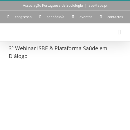
Skip
Associação Portuguesa de Sociologia
|
aps@aps.pt
to
content
congresso
ser sócio/a
eventos
contactos
3º Webinar ISBE & Plataforma Saúde em
Diálogo