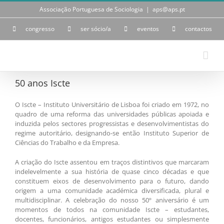
Skip
Associação Portuguesa de Sociologia
|
aps@aps.pt
to
content
congresso
ser sócio/a
eventos
contactos
50 anos Iscte
O
Iscte – Instituto Universitário de Lisboa foi criado em 1972
, no
quadro de uma reforma das universidades públicas apoiada e
induzida pelos sectores progressistas e desenvolvimentistas do
regime autoritário, designando-se então Instituto Superior de
Ciências do Trabalho e da Empresa.
A criação do Iscte assentou em traços distintivos que marcaram
indelevelmente a sua história de quase cinco décadas e que
constituem eixos de desenvolvimento para o futuro, dando
origem a uma comunidade académica diversificada, plural e
multidisciplinar. A celebração do nosso
50º aniversário
é um
momentos de todos na comunidade Iscte – estudantes,
docentes, funcionários, antigos estudantes ou simplesmente