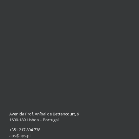
Avenida Prof. Aníbal de Bettencourt, 9
1600-189 Lisboa – Portugal
+351 217 804 738
aps@aps.pt