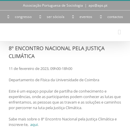
Skip
Associação Portuguesa de Sociologia
|
aps@aps.pt
to
content
congresso
ser sócio/a
eventos
contactos
8º ENCONTRO NACIONAL PELA JUSTIÇA
CLIMÁTICA
11 de fevereiro de 2023, 09h00-18h00
Departamento de Física da Universidade de Coimbra
Este é um espaço popular de partilha de conhecimento e
experiências, onde as participantes podem conhecer as lutas que
enfrentamos, as pessoas que as travam e as soluções e caminhos
por percorrer na luta pela Justiça Climática.
Sabe mais sobre o 8º Encontro Nacional pela Justiça Climática e
inscreve-te,
aqui
.