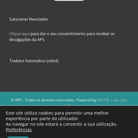
Subscrever Newsletter
Clique aqui
para dar o seu consentimento para receber as
divulgações da APS
Tradutor Automático (robot)
© APS - Todos os direitos reservados. Powered by
FACTIS | we care
iT
A Direção da APS reserva-se o direito de não publicar conteúdos que
Este site utiliza cookies para permitir uma melhor
violem as leis nacionais.
experiência por parte do utilizador.
Os textos assinados e as imagens depositadas são da inteira
Ao navegar no site estará a consentir a sua utilização.
responsabilidade dos autores.
Preferências
.