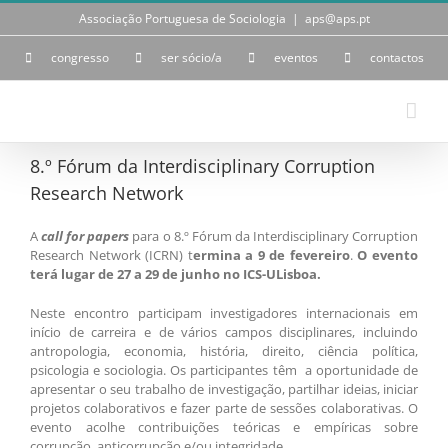
Skip
Associação Portuguesa de Sociologia
|
aps@aps.pt
to
content
congresso
ser sócio/a
eventos
contactos
8.º Fórum da Interdisciplinary Corruption
Research Network
A
call for papers
para o 8.º Fórum da Interdisciplinary Corruption
Research Network (ICRN) t
ermina a 9 de fevereiro
.
O evento
terá lugar de 27 a 29 de junho no ICS-ULisboa.
Neste encontro participam investigadores internacionais em
início de carreira e de vários campos disciplinares, incluindo
antropologia, economia, história, direito, ciência política,
psicologia e sociologia. Os participantes têm a oportunidade de
apresentar o seu trabalho de investigação, partilhar ideias, iniciar
projetos colaborativos e fazer parte de sessões colaborativas. O
evento acolhe contribuições teóricas e empíricas sobre
corrupção, anticorrupção e/ou integridade.