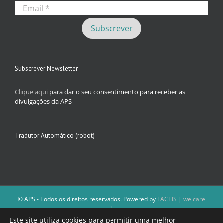
Subscrever Newsletter
Clique aqui
para dar o seu consentimento para receber as
divulgações da APS
Tradutor Automático (robot)
© APS - Todos os direitos reservados. Powered by
FACTIS | we care
iT
A Direção da APS reserva-se o direito de não publicar conteúdos que
Este site utiliza cookies para permitir uma melhor