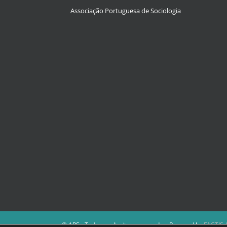
Associação Portuguesa de Sociologia
© APS - Todos os direitos reservados. Powered by
FACTIS |