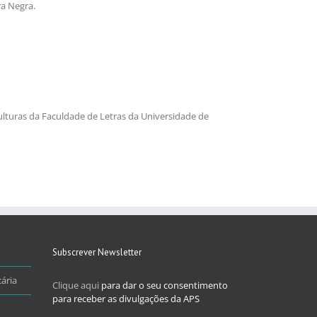
ra Negra.
ulturas da Faculdade de Letras da Universidade de
Subscrever Newsletter
ária
Clique aqui
para dar o seu consentimento
para receber as divulgações da APS