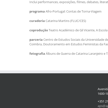
Inclui performances, exposições, filmes, debates, lite
programa
Afro-Portugal: Contas de Torna-Viagem
curadoria
Catarina Martins (FLUC/CES)
coprodução
Teatro Académico de Gil Vicente, A Escola
parceria
Centro de Estudos Sociais da Universidade de
Coimbra, Doutoramento em Estudos Feministas da Fac
fotografia
Álbuns de Guerra
de Catarina Laranjeiro e T
Avenida
1600-18
+351 2
aps@ap