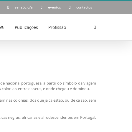
ser sócio/a
eventos
contactos
𝘌
Publicações
Profissão
de nacional portuguesa, a partir do símbolo da viagem
s coloniais entre os seus, e onde chegou e dominou.
vam nas colónias, dos que já cá estão, ou de cá são, sem
ticas negras, africanas e afrodescendentes em Portugal,