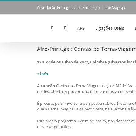
Skip
Associação Portuguesa de Sociologia
|
aps@aps.pt
to
content
APS
Ligações Úteis
Afro-Portugal: Contas de Torna-Viage
12 a 22 de outubro de 2022, Coimbra (Diversos locai
+ info
A canção
Canto dos Torna-Viagem de José Mário Branco
de descoberta. A provocação é forte e incisiva no sent
É preciso, pois, inverter a perspetiva sobre a história
que a Pátria imaginária os reconheça, na sua consistênc
Este amplo programa, insere-se, assim, nos debates atu
de várias gerações.