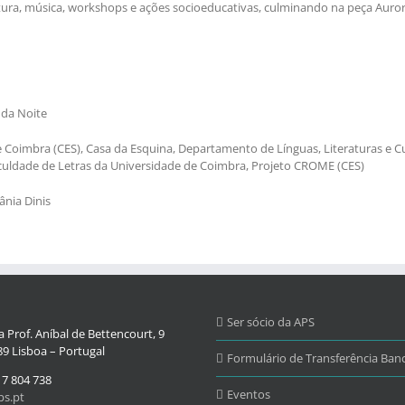
ratura, música, workshops e ações socioeducativas, culminando na peça Auro
 da Noite
 Coimbra (CES), Casa da Esquina, Departamento de Línguas, Literaturas e C
uldade de Letras da Universidade de Coimbra, Projeto CROME (CES)
ânia Dinis
Ser sócio da APS
 Prof. Aníbal de Bettencourt, 9
9 Lisboa – Portugal
Formulário de Transferência Banc
17 804 738
Eventos
s.pt