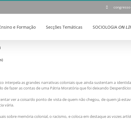
congresso
Ensino e Formação
Secções Temáticas
SOCIOLOGIA 𝘖𝘕 𝘓𝘐
m
s)
 interpela as grandes narrativas coloniais que ainda sustentam a identida
ido de fazer as contas de uma Pátria Moratória que foi deixando Desperdício
 e tentar ver a coisa/do ponto de vista de quem não chegou, de quem já esta
ia vária.
ais sobre memória colonial, o racismo, e coloca em destaque as vozes artís