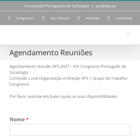
Skip
Associação Portuguesa de Sociologia
|
aps@aps.pt
to
content
congresso
ser sócio/a
eventos
contactos
Agendamento Reuniões
Agendamento reunião APS 2027 – XIV Congresso Português de
Sociologia
Comissão Local Organização e Direção APS | Grupo de Trabalho
Congresso
Por favor assinale em baixo quais as suas disponibilidades.
Nome
*