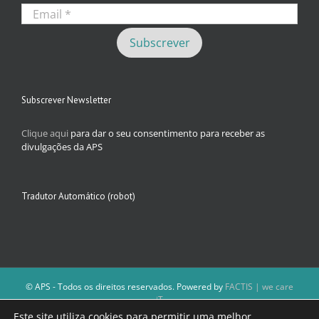
Subscrever Newsletter
Clique aqui
para dar o seu consentimento para receber as
divulgações da APS
Tradutor Automático (robot)
© APS - Todos os direitos reservados. Powered by
FACTIS | we care
iT
A Direção da APS reserva-se o direito de não publicar conteúdos que
Este site utiliza cookies para permitir uma melhor