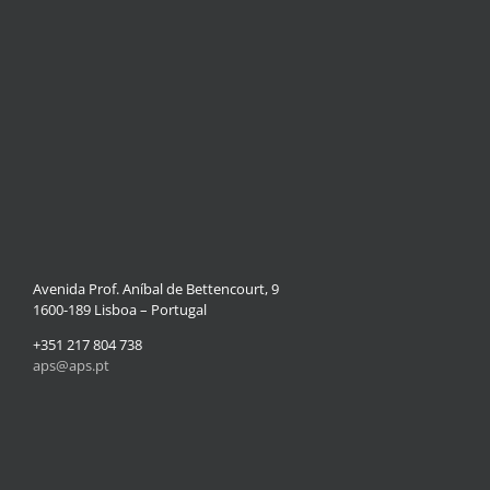
Avenida Prof. Aníbal de Bettencourt, 9
1600-189 Lisboa – Portugal
+351 217 804 738
aps@aps.pt