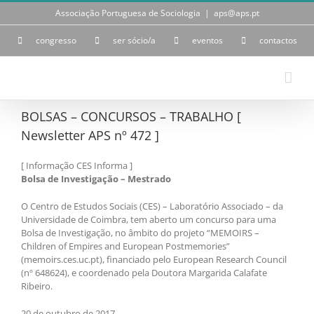
Skip
Associação Portuguesa de Sociologia
|
aps@aps.pt
to
content
congresso
ser sócio/a
eventos
contactos
BOLSAS – CONCURSOS – TRABALHO [
Newsletter APS nº 472 ]
[ Informação CES Informa ]
Bolsa de Investigação – Mestrado
O Centro de Estudos Sociais (CES) – Laboratório Associado – da
Universidade de Coimbra, tem aberto um concurso para uma
Bolsa de Investigação, no âmbito do projeto “MEMOIRS –
Children of Empires and European Postmemories”
(memoirs.ces.uc.pt), financiado pelo European Research Council
(nº 648624), e coordenado pela Doutora Margarida Calafate
Ribeiro.
20 de outubro de 2017