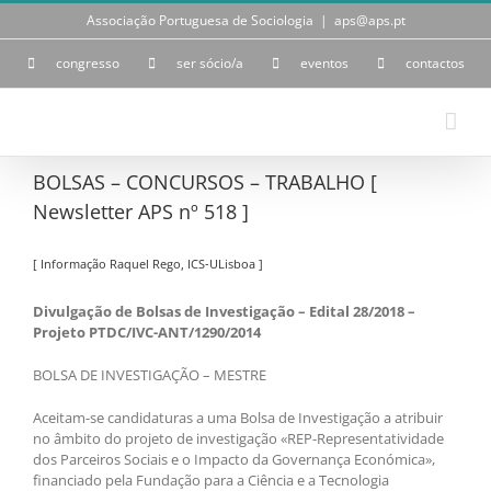
Skip
Associação Portuguesa de Sociologia
|
aps@aps.pt
to
content
congresso
ser sócio/a
eventos
contactos
BOLSAS – CONCURSOS – TRABALHO [
Newsletter APS nº 518 ]
[ Informação Raquel Rego, ICS-ULisboa ]
Divulgação de Bolsas de Investigação – Edital 28/2018 –
Projeto PTDC/IVC-ANT/1290/2014
BOLSA DE INVESTIGAÇÃO – MESTRE
Aceitam-se candidaturas a uma Bolsa de Investigação a atribuir
no âmbito do projeto de investigação «REP-Representatividade
dos Parceiros Sociais e o Impacto da Governança Económica»,
financiado pela Fundação para a Ciência e a Tecnologia