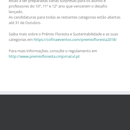
estão a ser preparadas várias surpresas para os alunos e
professores do 10º, 11º e 12º ano que vencerem o desafio
lançado.
As candidaturas para todas as restantes categorias estão abertas
até 31 de Outubro.
Saiba mais sobre o Prémio Floresta e Sustentabilidade e as suas
categorias em
https://cofinaeventos.com/premiofloresta2018/
Para mais informações, consulte o regulamento em
http://www.premiofloresta.cmjornal.xl.pt