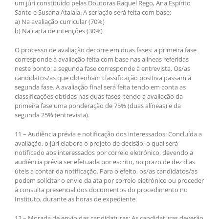
um júri constituído pelas Doutoras Raquel Rego, Ana Espírito
Santo e Susana Atalaia. A seriação será feita com base:
a) Na avaliação curricular (70%)
b) Na carta de intenções (30%)
O processo de avaliação decorre em duas fases: a primeira fase
corresponde à avaliação feita com base nas alíneas referidas
neste ponto; a segunda fase corresponde à entrevista. Os/as
candidatos/as que obtenham classificação positiva passam à
segunda fase. A avaliação final será feita tendo em conta as
classificações obtidas nas duas fases, tendo a avaliação da
primeira fase uma ponderação de 75% (duas alíneas) e da
segunda 25% (entrevista).
11 – Audiência prévia e notificação dos interessados: Concluída a
avaliação, o júri elabora o projeto de decisão, o qual será
notificado aos interessados por correio eletrónico, devendo a
audiência prévia ser efetuada por escrito, no prazo de dez dias
úteis a contar da notificação. Para o efeito, os/as candidatos/as
podem solicitar o envio da ata por correio eletrónico ou proceder
à consulta presencial dos documentos do procedimento no
Instituto, durante as horas de expediente.
12 – Morada de envio das candidaturas: As candidaturas deverão