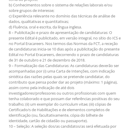
b) Conhecimentos sobre o sistema de relações laborais e/ou
sobre grupos de interesse;
c) Experiência relevante no domínio das técnicas de análise de
dados, qualitativas e quantitativas;
d) Fluência, oral e escrita, da língua inglesa.
8 – Publicitação e prazo de apresentação de candidaturas: O
presente Edital é publicitado, em versão integral, no sítio do ICS e
no Portal Eracareers. Nos termos das Normas da FCT, a receção
de candidaturas inicia-se 10 dias após a publicitação do presente
Edital no Portal Eracareers, decorrendo o prazo de candidaturas
de 31 de outubro e 21 de dezembro de 2018.
9 – Formalização das Candidaturas: As candidaturas deverão ser
acompanhadas por (i) uma Carta de Intenções, com indicação
sintética das razões pelas quais se pretende candidatar, do
contributo que pensa poder dar ao projeto (máximo: 1 página),
assim como pela indicação de até dois
investigadores/professores ou outros profissionais com quem
tenha colaborado e que possam dar referências positivas do seu
trabalho; (ii) um exemplar do curriculum vitae; (iii) cópias de
Certificado/s de Habilitações e de elementos completos de
identificação (ou, facultativamente, cópia do bilhete de
identidade, cartão de cidadão ou passaporte).
10 – Seleção: A seleção dos/as candidatos/as será efetuada por