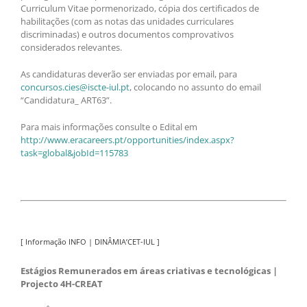
Curriculum Vitae pormenorizado, cópia dos certificados de
habilitações (com as notas das unidades curriculares
discriminadas) e outros documentos comprovativos
considerados relevantes.
As candidaturas deverão ser enviadas por email, para
concursos.cies@iscte-iul.pt
, colocando no assunto do email
“Candidatura_ ART63”.
Para mais informações consulte o Edital em
http://www.eracareers.pt/opportunities/index.aspx?
task=global&jobId=115783
[ Informação INFO | DINÂMIA’CET-IUL ]
Estágios Remunerados em áreas criativas e tecnológicas |
Projecto 4H-CREAT