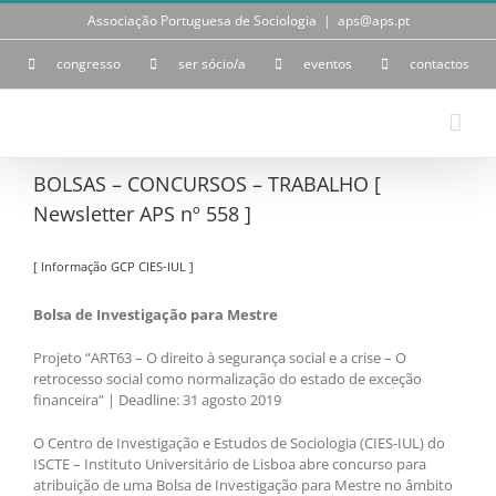
Skip
Associação Portuguesa de Sociologia
|
aps@aps.pt
to
content
congresso
ser sócio/a
eventos
contactos
BOLSAS – CONCURSOS – TRABALHO [
Newsletter APS nº 558 ]
[ Informação GCP CIES-IUL ]
Bolsa de Investigação para Mestre
Projeto “ART63 – O direito à segurança social e a crise – O
retrocesso social como normalização do estado de exceção
financeira” | Deadline: 31 agosto 2019
O Centro de Investigação e Estudos de Sociologia (CIES-IUL) do
ISCTE – Instituto Universitário de Lisboa abre concurso para
atribuição de uma Bolsa de Investigação para Mestre no âmbito