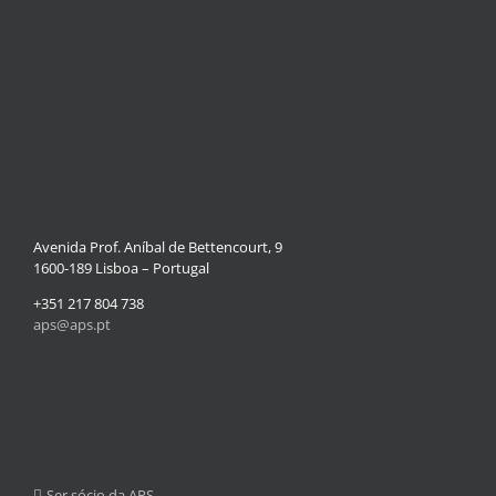
Avenida Prof. Aníbal de Bettencourt, 9
1600-189 Lisboa – Portugal
+351 217 804 738
aps@aps.pt
Ser sócio da APS