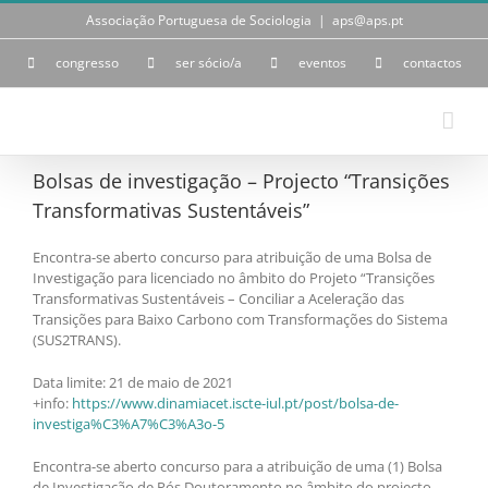
Skip
Associação Portuguesa de Sociologia
|
aps@aps.pt
to
content
congresso
ser sócio/a
eventos
contactos
Bolsas de investigação – Projecto “Transições
Transformativas Sustentáveis”
Encontra-se aberto concurso para atribuição de uma Bolsa de
Investigação para licenciado no âmbito do Projeto “Transições
Transformativas Sustentáveis – Conciliar a Aceleração das
Transições para Baixo Carbono com Transformações do Sistema
(SUS2TRANS).
Data limite: 21 de maio de 2021
+info:
https://www.dinamiacet.iscte-iul.pt/post/bolsa-de-
investiga%C3%A7%C3%A3o-5
Encontra-se aberto concurso para a atribuição de uma (1) Bolsa
de Investigação de Pós Doutoramento no âmbito do projecto