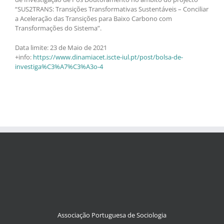
“SUS2TRANS: Transições Transformativas Sustentáveis – Conciliar
a Aceleração das Transições para Baixo Carbono com
Transformações do Sistema”.
Data limite: 23 de Maio de 2021
+info:
https://www.dinamiacet.iscte-iul.pt/post/bolsa-de-
investiga%C3%A7%C3%A3o-4
Associação Portuguesa de Sociologia