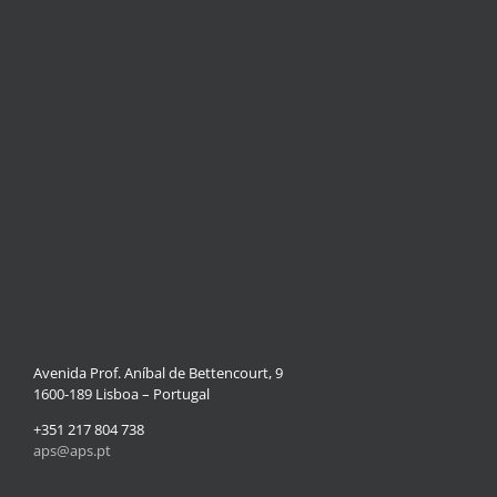
Avenida Prof. Aníbal de Bettencourt, 9
1600-189 Lisboa – Portugal
+351 217 804 738
aps@aps.pt