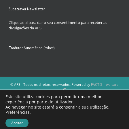
Subscrever Newsletter
Clique aqui
para dar o seu consentimento para receber as
divulgações da APS
Tradutor Automático (robot)
© APS - Todos os direitos reservados. Powered by
FACTIS | we care
iT
A Direção da APS reserva-se o direito de não publicar conteúdos que
Este site utiliza cookies para permitir uma melhor
violem as leis nacionais.
experiência por parte do utilizador.
Os textos assinados e as imagens depositadas são da inteira
Ao navegar no site estará a consentir a sua utilização.
responsabilidade dos autores.
Preferências
.
Aceitar
Facebook
Email
(necessário