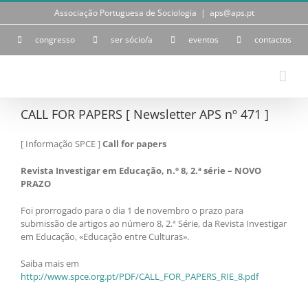
Skip
Associação Portuguesa de Sociologia
|
aps@aps.pt
to
content
congresso
ser sócio/a
eventos
contactos
CALL FOR PAPERS [ Newsletter APS nº 471 ]
[ Informação SPCE ]
Call for papers
Revista Investigar em Educação, n.º 8, 2.ª série – NOVO
PRAZO
Foi prorrogado para o dia 1 de novembro o prazo para
submissão de artigos ao número 8, 2.ª Série, da Revista Investigar
em Educação, «Educação entre Culturas».
Saiba mais em
http://www.spce.org.pt/PDF/CALL_FOR_PAPERS_RIE_8.pdf