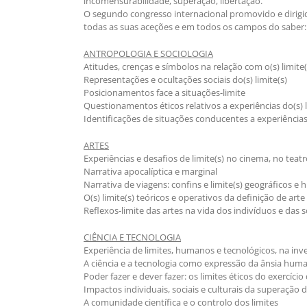
incomensurabilidade, superação, libertação.
O segundo congresso internacional promovido e dirigid
todas as suas aceções e em todos os campos do saber:
ANTROPOLOGIA E SOCIOLOGIA
Atitudes, crenças e símbolos na relação com o(s) limite(
Representações e ocultações sociais do(s) limite(s)
Posicionamentos face a situações-limite
Questionamentos éticos relativos a experiências do(s) l
Identificações de situações conducentes a experiências 
ARTES
Experiências e desafios de limite(s) no cinema, no teatro
Narrativa apocalíptica e marginal
Narrativa de viagens: confins e limite(s) geográficos 
O(s) limite(s) teóricos e operativos da definição de arte
Reflexos-limite das artes na vida dos indivíduos e das 
CIÊNCIA E TECNOLOGIA
Experiência de limites, humanos e tecnológicos, na inve
A ciência e a tecnologia como expressão da ânsia huma
Poder fazer e dever fazer: os limites éticos do exercíci
Impactos individuais, sociais e culturais da superação d
A comunidade científica e o controlo dos limites