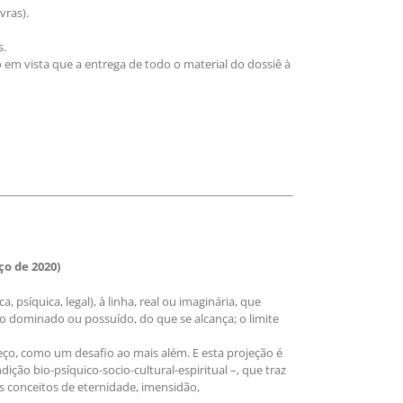
vras).
s.
 em vista que a entrega de todo o material do dossiê à
ço de 2020)
a, psíquica, legal), à linha, real ou imaginária, que
do dominado ou possuído, do que se alcança; o limite
ço, como um desafio ao mais além. E esta projeção é
ição bio-psíquico-socio-cultural-espiritual –, que traz
os conceitos de eternidade, imensidão,