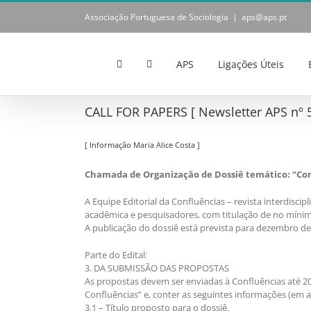
Skip
Associação Portuguesa de Sociologia
|
aps@aps.pt
to
content
APS
Ligações Úteis
CALL FOR PAPERS [ Newsletter APS nº 5
[ Informação Maria Alice Costa ]
Chamada de Organização de Dossiê temático: “Com
A Equipe Editorial da Confluências – revista interdisci
acadêmica e pesquisadores, com titulação de no mínim
A publicação do dossiê está prevista para dezembro de
Parte do Edital:
3. DA SUBMISSÃO DAS PROPOSTAS
As propostas devem ser enviadas à Confluências até 20
Confluências” e, conter as seguintes informações (em 
3.1 – Título proposto para o dossiê.