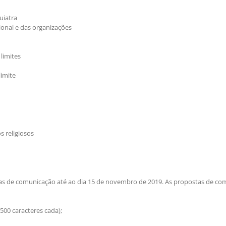
uiatra
cional e das organizações
limites
limite
s religiosos
as de comunicação até ao dia 15 de novembro de 2019. As propostas de co
00 caracteres cada);