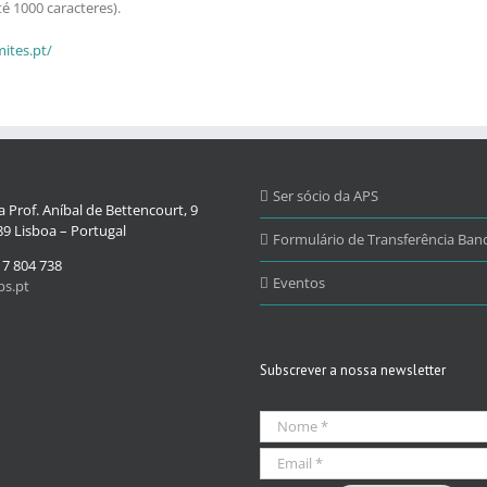
é 1000 caracteres).
mites.pt/
Ser sócio da APS
 Prof. Aníbal de Bettencourt, 9
9 Lisboa – Portugal
Formulário de Transferência Banc
17 804 738
Eventos
s.pt
Subscrever a nossa newsletter