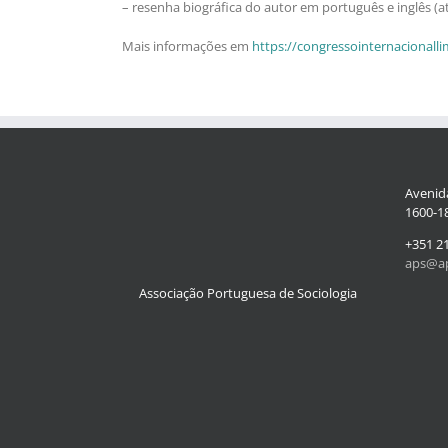
– resenha biográfica do autor em português e inglês (at
Mais informações em
https://congressointernacionalli
Avenida
1600-18
+351 2
aps@ap
Associação Portuguesa de Sociologia