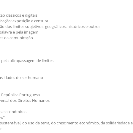
o clássicos e digitais
icação: exposição e censura
 dos limites subjetivos, geográficos, históricos e outros
palavra e pela imagem
tos da comunicação
s pela ultrapassagem de limites
 as idades do ser humano
da República Portuguesa
niversal dos Direitos Humanos
ais e económicas
vo”
stentável, do uso da terra, do crescimento económico, da solidariedade e 
ar