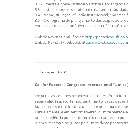
3.2 – Ementa e breve justificativa sobre a abrangência 
3.3 – Lista de possíveis subtemáticas a serem abordada
3.4 – Nome, titulação, afiliação institucional, endereç
3.5 – Cronograma do planejamento das etapas do proces
equipe editorial da Confluências deve ser feita até 31/
Link da Revista Confluências:
http://periodicos.uff.br
Link da Revista (Facebook):
https://www.facebook.com
[ Informação IEAC-GO ]
Call for Papers: II Congresso Internacional “Limit
Em geral, associamos o conceito de limite a fronteira, mar
separa algo (espaço, tempo, sentimento, capacidades, f
faz-se necessário: é frente a um limite que uma coisa se
Paralelamente, e em sentido inverso, o limite oferec
uma experiência por acontecer, é o desconhecido por rev
já em si mesma a pergunta pelo limite deste por acontec