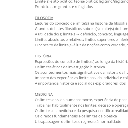
Limite(s) e ato político: teoria/prática; legítimo/ilegítim
Fronteiras, migrantes e refugiados
FILOSOFIA
Leituras do conceito de limite(s) na história da filosofia
Grandes debates filosóficos sobre o(s) limite(s) do hum
A utilidade do(s) limite(s) – definição, conceito, linguag
Limites absolutos e relativos; limites superiores e inferi
O conceito de limite(s) à luz de noções como verdade, 
HISTÓRIA
Expressões do conceito de limite(s) ao longo da histó
Os limites éticos da investigação histórica
Os acontecimentos mais significativos da história da hu
Impacto das experiências-limite na vida individual e co
A importância histórica e social dos exploradores, dos 
MEDICINA
Os limites da vida humana: morte, experiência de post
Trabalhar habitualmente nos limites: decisão e operaç
Os limites da medicina e da pesquisa científica: realida
Os direitos fundamentais e os limites da bioética
Ultrapassagem de limites e regresso à normalidade