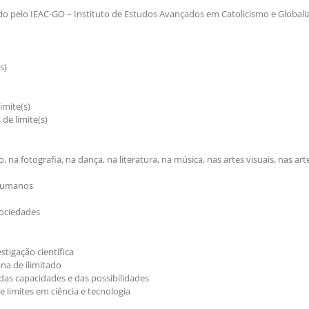
o pelo IEAC-GO – Instituto de Estudos Avançados em Catolicismo e Globaliz
s)
imite(s)
de limite(s)
, na fotografia, na dança, na literatura, na música, nas artes visuais, nas ar
e humanos
sociedades
stigação científica
na de ilimitado
o das capacidades e das possibilidades
e limites em ciência e tecnologia