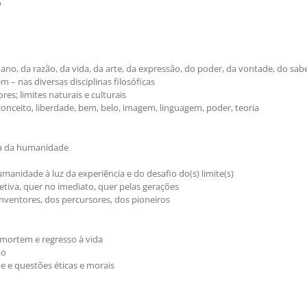
o
ano, da razão, da vida, da arte, da expressão, do poder, da vontade, do sab
em – nas diversas disciplinas filosóficas
ores; limites naturais e culturais
conceito, liberdade, bem, belo, imagem, linguagem, poder, teoria
ria da humanidade
manidade à luz da experiência e do desafio do(s) limite(s)
letiva, quer no imediato, quer pelas gerações
inventores, dos percursores, dos pioneiros
 mortem e regresso à vida
ão
de e questões éticas e morais