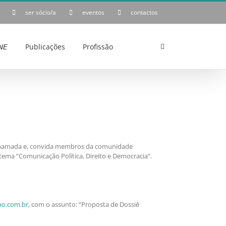
ser sócio/a
eventos
contactos
𝘌
Publicações
Profissão
essa chamada e, convida membros da comunidade
ema “Comunicação Política, Direito e Democracia”.
o.com.br
, com o assunto: “Proposta de Dossiê