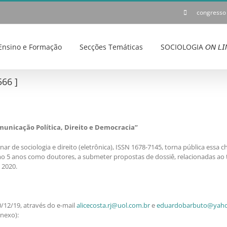
congresso
Ensino e Formação
Secções Temáticas
SOCIOLOGIA 𝘖𝘕 𝘓𝘐
66 ]
unicação Política, Direito e Democracia”
plinar de sociologia e direito (eletrônica), ISSN 1678-7145, torna pública 
o 5 anos como doutores, a submeter propostas de dossiê, relacionadas ao t
 2020.
/12/19, através do e-mail
alicecosta.rj@uol.com.br
e
eduardobarbuto@yaho
anexo):