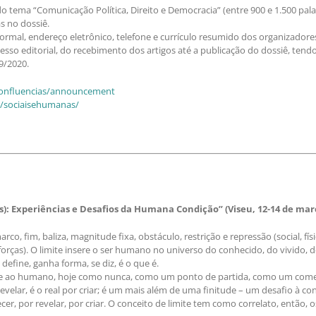
do tema “Comunicação Política, Direito e Democracia” (entre 900 e 1.500 pala
s no dossiê.
o formal, endereço eletrônico, telefone e currículo resumido dos organizadore
so editorial, do recebimento dos artigos até a publicação do dossiê, tendo
09/2020.
/confluencias/announcement
/sociaisehumanas/
e(s): Experiências e Desafios da Humana Condição” (Viseu, 12-14 de mar
co, fim, baliza, magnitude fixa, obstáculo, restrição e repressão (social, físic
orças). O limite insere o ser humano no universo do conhecido, do vivido, 
 define, ganha forma, se diz, é o que é.
e-se ao humano, hoje como nunca, como um ponto de partida, como um come
elar, é o real por criar; é um mais além de uma finitude – um desafio à cond
er, por revelar, por criar. O conceito de limite tem como correlato, então, 