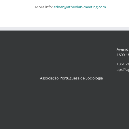
More info:
atiner@athenian-meeting.com
Avenida
1600-18
+351 2
aps@ap
Associação Portuguesa de Sociologia