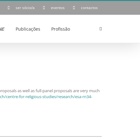
ser sócio/a
eventos
contactos
𝘌
Publicações
Profissão
 proposals as well as full-panel proposals are very much
ch/centre-for-religious-studies/research/esa-rn34-