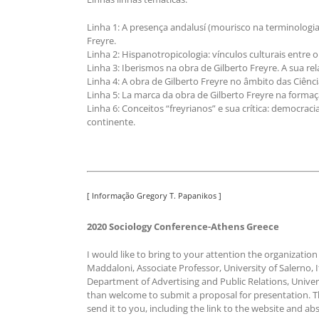
Linha 1: A presença andalusí (mourisco na terminologia
Freyre.
Linha 2: Hispanotropicologia: vínculos culturais entre o
Linha 3: Iberismos na obra de Gilberto Freyre. A sua r
Linha 4: A obra de Gilberto Freyre no âmbito das Ciê
Linha 5: La marca da obra de Gilberto Freyre na formaç
Linha 6: Conceitos “freyrianos” e sua crítica: democraci
continente.
[ Informação Gregory T. Papanikos ]
2020 Sociology Conference-Athens Greece
I would like to bring to your attention the organizati
Maddaloni, Associate Professor, University of Salerno,
Department of Advertising and Public Relations, Univer
than welcome to submit a proposal for presentation. Th
send it to you, including the link to the website and a