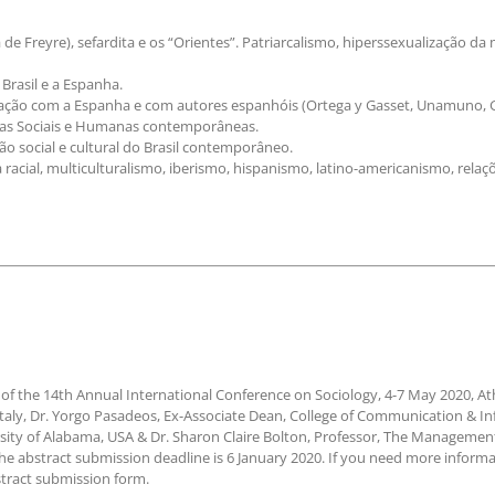
 de Freyre), sefardita e os “Orientes”. Patriarcalismo, hiperssexualização 
 Brasil e a Espanha.
elação com a Espanha e com autores espanhóis (Ortega y Gasset, Unamuno, Gani
ncias Sociais e Humanas contemporâneas.
ão social e cultural do Brasil contemporâneo.
a racial, multiculturalismo, iberismo, hispanismo, latino-americanismo, relaç
on of the 14th Annual International Conference on Sociology, 4-7 May 2020, 
 Italy, Dr. Yorgo Pasadeos, Ex-Associate Dean, College of Communication & I
sity of Alabama, USA & Dr. Sharon Claire Bolton, Professor, The Management S
e abstract submission deadline is 6 January 2020. If you need more informat
bstract submission form.