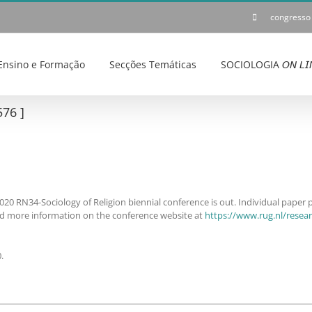
congresso
Ensino e Formação
Secções Temáticas
SOCIOLOGIA 𝘖𝘕 𝘓𝘐
76 ]
 2020 RN34-Sociology of Religion biennial conference is out. Individual paper
nd more information on the conference website at
https://www.rug.nl/resear
.