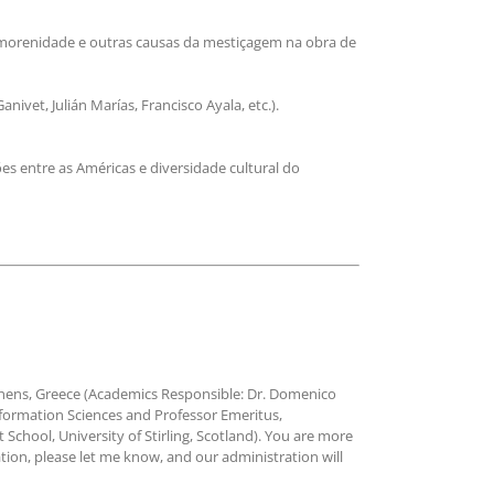
da morenidade e outras causas da mestiçagem na obra de
vet, Julián Marías, Francisco Ayala, etc.).
ões entre as Américas e diversidade cultural do
Athens, Greece (Academics Responsible: Dr. Domenico
nformation Sciences and Professor Emeritus,
chool, University of Stirling, Scotland). You are more
ion, please let me know, and our administration will