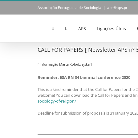
Skip
Associação Portuguesa de Sociologia
|
aps@aps.pt
to
content
APS
Ligações Úteis
CALL FOR PAPERS [ Newsletter APS nº 5
[ Informação Marta Kolodziejska ]
Reminder: ESA RN 34 biennial conference 2020
This is a kind reminder that the Call for Papers for the
welcome! You can download the Call for Papers and fi
sociology-of-religion/
Deadline for submission of proposals is 31 January 2020