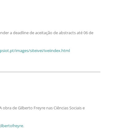
der a deadline de aceitação de abstracts até 06 de
siot.pt/images/siteivei/iveiindex.html
obra de Gilberto Freyre nas Ciências Sociais e
ilbertofreyre
.