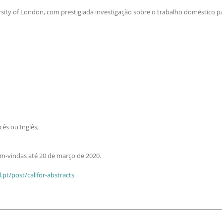
rsity of London, com prestigiada investigação sobre o trabalho doméstico p
ês ou Inglês;
m-vindas até 20 de março de 2020.
.pt/post/callfor-abstracts