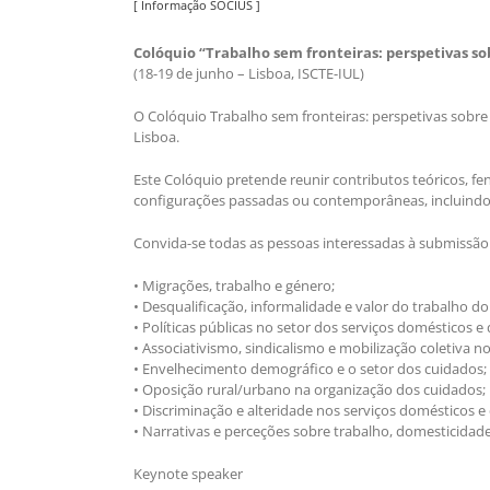
[ Informação SOCIUS ]
Colóquio “Trabalho sem fronteiras: perspetivas so
(18-19 de junho – Lisboa, ISCTE-IUL)
O Colóquio Trabalho sem fronteiras: perspetivas sobre 
Lisboa.
Este Colóquio pretende reunir contributos teóricos, 
configurações passadas ou contemporâneas, incluindo
Convida-se todas as pessoas interessadas à submissão
• Migrações, trabalho e género;
• Desqualificação, informalidade e valor do trabalho d
• Políticas públicas no setor dos serviços domésticos e
• Associativismo, sindicalismo e mobilização coletiva n
• Envelhecimento demográfico e o setor dos cuidados;
• Oposição rural/urbano na organização dos cuidados;
• Discriminação e alteridade nos serviços domésticos e
• Narrativas e perceções sobre trabalho, domesticidad
Keynote speaker