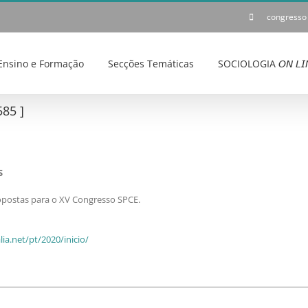
congresso
Ensino e Formação
Secções Temáticas
SOCIOLOGIA 𝘖𝘕 𝘓𝘐
85 ]
S
ropostas para o XV Congresso SPCE.
ia.net/pt/2020/inicio/