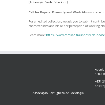
[ Informação Sascha Schneider ]
Call for Papers: Diversity and Work Atmosphere i
For an edited collection, we ask you to submit contribut
characteristics and his or her perception of working e
Learn more:
https://www.cerri.iao.fraunhofer.de/de/n
Avenida
1600-18
+351 2
aps@ap
Associação Portuguesa de Sociologia