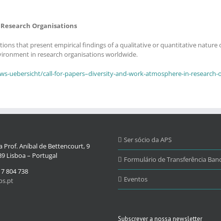
n Research Organisations
ions that present empirical findings of a qualitative or quantitative nature 
nvironment in research organisations worldwide.
ews-uebersicht/call-for-papers–diversity-and-work-atmosphere-in-research-
Ser sócio da APS
 Prof. Aníbal de Bettencourt, 9
9 Lisboa – Portugal
Formulário de Transferência Banc
17 804 738
Eventos
s.pt
Subscrever a nossa newsletter