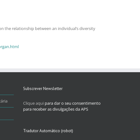
on the relationship between an individual’s diversity
organ.html
Subscrever Newsletter
ária
Clique aqui
para dar o seu consentimento
para receber as divulgações da APS
Tradutor Automático (robot)