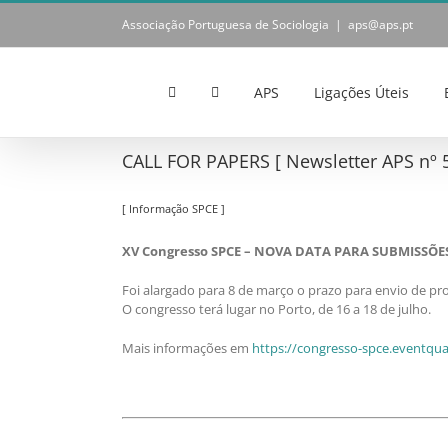
Skip
Associação Portuguesa de Sociologia
|
aps@aps.pt
to
content
APS
Ligações Úteis
CALL FOR PAPERS [ Newsletter APS nº 5
[ Informação SPCE ]
XV Congresso SPCE – NOVA DATA PARA SUBMISSÕE
Foi alargado para 8 de março o prazo para envio de p
O congresso terá lugar no Porto, de 16 a 18 de julho.
Mais informações em
https://congresso-spce.eventqual