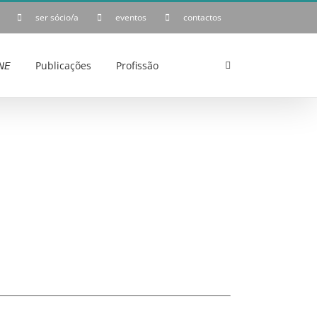
ser sócio/a
eventos
contactos
𝘌
Publicações
Profissão