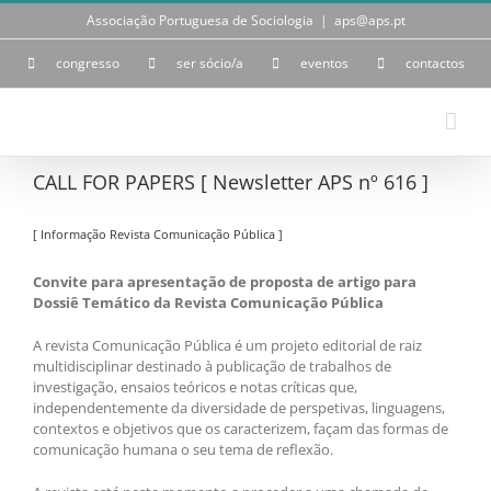
Skip
Associação Portuguesa de Sociologia
|
aps@aps.pt
to
content
congresso
ser sócio/a
eventos
contactos
CALL FOR PAPERS [ Newsletter APS nº 616 ]
[ Informação Revista Comunicação Pública ]
Convite para apresentação de proposta de artigo para
Dossiê Temático da Revista Comunicação Pública
A revista Comunicação Pública é um projeto editorial de raiz
multidisciplinar destinado à publicação de trabalhos de
investigação, ensaios teóricos e notas críticas que,
independentemente da diversidade de perspetivas, linguagens,
contextos e objetivos que os caracterizem, façam das formas de
comunicação humana o seu tema de reflexão.