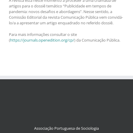
A revista está neste momento a proceder a uma chamada de
artigos para o dossiê temático “Publicidade em tempos de
pandemia: novos desafios e abordagens”. Nesse sentido, a
Comissão Editorial da revista Comunicação Pública vem convidá-
lo/a a apresentar um artigo enquadrado no referido dossiê.
Para mais informações consultar o site
(
https://journals.openedition.org/cp/
) da Comunicação Pública.
Associação Portuguesa de Sociologia