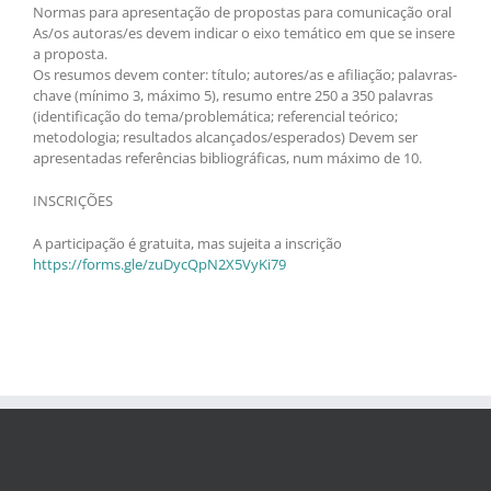
Normas para apresentação de propostas para comunicação oral
As/os autoras/es devem indicar o eixo temático em que se insere
a proposta.
Os resumos devem conter: título; autores/as e afiliação; palavras-
chave (mínimo 3, máximo 5), resumo entre 250 a 350 palavras
(identificação do tema/problemática; referencial teórico;
metodologia; resultados alcançados/esperados) Devem ser
apresentadas referências bibliográficas, num máximo de 10.
INSCRIÇÕES
A participação é gratuita, mas sujeita a inscrição
https://forms.gle/zuDycQpN2X5VyKi79