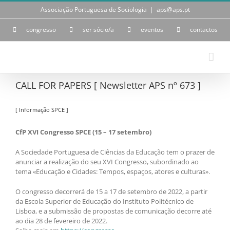
Skip
Associação Portuguesa de Sociologia
|
aps@aps.pt
to
content
congresso
ser sócio/a
eventos
contactos
CALL FOR PAPERS [ Newsletter APS nº 673 ]
[ Informação SPCE ]
CfP XVI Congresso SPCE (15 – 17 setembro)
A Sociedade Portuguesa de Ciências da Educação tem o prazer de
anunciar a realização do seu XVI Congresso, subordinado ao
tema «Educação e Cidades: Tempos, espaços, atores e culturas».
O congresso decorrerá de 15 a 17 de setembro de 2022, a partir
da Escola Superior de Educação do Instituto Politécnico de
Lisboa, e a submissão de propostas de comunicação decorre até
ao dia 28 de fevereiro de 2022.