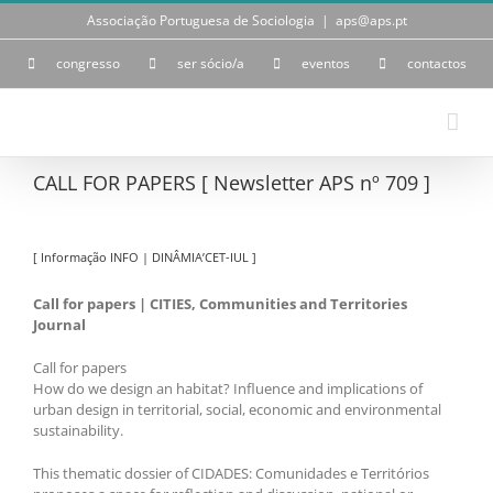
Skip
Associação Portuguesa de Sociologia
|
aps@aps.pt
to
content
congresso
ser sócio/a
eventos
contactos
CALL FOR PAPERS [ Newsletter APS nº 709 ]
[ Informação INFO | DINÂMIA’CET-IUL ]
Call for papers | CITIES, Communities and Territories
Journal
Call for papers
How do we design an habitat? Influence and implications of
urban design in territorial, social, economic and environmental
sustainability.
This thematic dossier of CIDADES: Comunidades e Territórios