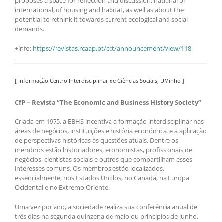
proposes a space for reflection and discussion, national or
international, of housing and habitat, as well as about the
potential to rethink it towards current ecological and social
demands.
+info:
https://revistas.rcaap.pt/cct/announcement/view/118
[ Informação Centro Interdisciplinar de Ciências Sociais, UMinho ]
CfP – Revista “The Economic and Business History Society”
Criada em 1975, a EBHS incentiva a formação interdisciplinar nas
áreas de negócios, instituições e história económica, e a aplicação
de perspectivas históricas às questões atuais. Dentre os
membros estão historiadores, economistas, profissionais de
negócios, cientistas sociais e outros que compartilham esses
interesses comuns. Os membros estão localizados,
essencialmente, nos Estados Unidos, no Canadá, na Europa
Ocidental e no Extremo Oriente.
Uma vez por ano, a sociedade realiza sua conferência anual de
três dias na segunda quinzena de maio ou princípios de junho.