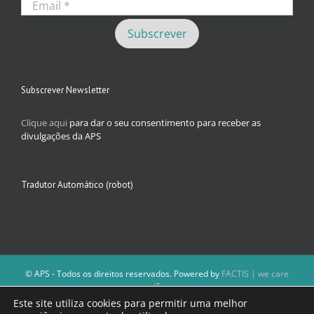
Subscrever Newsletter
Clique aqui
para dar o seu consentimento para receber as
divulgações da APS
Tradutor Automático (robot)
© APS - Todos os direitos reservados. Powered by
FACTIS | we care
iT
A Direção da APS reserva-se o direito de não publicar conteúdos que
Este site utiliza cookies para permitir uma melhor
violem as leis nacionais.