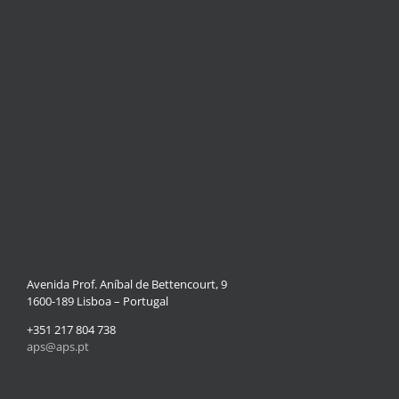
Avenida Prof. Aníbal de Bettencourt, 9
1600-189 Lisboa – Portugal
+351 217 804 738
aps@aps.pt