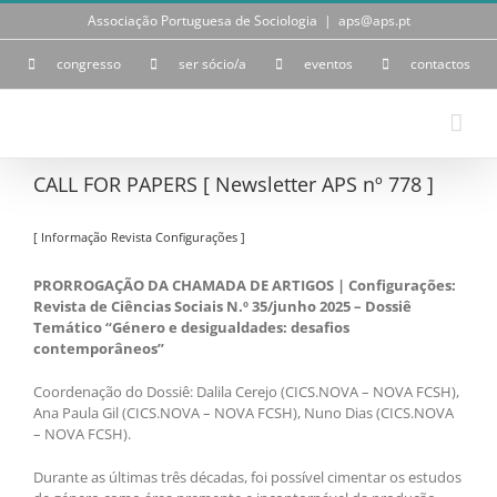
Skip
Associação Portuguesa de Sociologia
|
aps@aps.pt
to
content
congresso
ser sócio/a
eventos
contactos
CALL FOR PAPERS [ Newsletter APS nº 778 ]
[ Informação Revista Configurações ]
PRORROGAÇÃO DA CHAMADA DE ARTIGOS | Configurações:
Revista de Ciências Sociais N.º 35/junho 2025 – Dossiê
Temático “Género e desigualdades: desafios
contemporâneos”
Coordenação do Dossiê: Dalila Cerejo (CICS.NOVA – NOVA FCSH),
Ana Paula Gil (CICS.NOVA – NOVA FCSH), Nuno Dias (CICS.NOVA
– NOVA FCSH).
Durante as últimas três décadas, foi possível cimentar os estudos