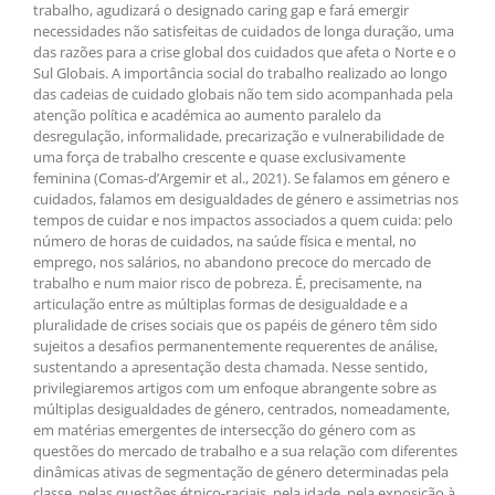
trabalho, agudizará o designado caring gap e fará emergir
necessidades não satisfeitas de cuidados de longa duração, uma
das razões para a crise global dos cuidados que afeta o Norte e o
Sul Globais. A importância social do trabalho realizado ao longo
das cadeias de cuidado globais não tem sido acompanhada pela
atenção política e académica ao aumento paralelo da
desregulação, informalidade, precarização e vulnerabilidade de
uma força de trabalho crescente e quase exclusivamente
feminina (Comas-d’Argemir et al., 2021). Se falamos em género e
cuidados, falamos em desigualdades de género e assimetrias nos
tempos de cuidar e nos impactos associados a quem cuida: pelo
número de horas de cuidados, na saúde física e mental, no
emprego, nos salários, no abandono precoce do mercado de
trabalho e num maior risco de pobreza. É, precisamente, na
articulação entre as múltiplas formas de desigualdade e a
pluralidade de crises sociais que os papéis de género têm sido
sujeitos a desafios permanentemente requerentes de análise,
sustentando a apresentação desta chamada. Nesse sentido,
privilegiaremos artigos com um enfoque abrangente sobre as
múltiplas desigualdades de género, centrados, nomeadamente,
em matérias emergentes de intersecção do género com as
questões do mercado de trabalho e a sua relação com diferentes
dinâmicas ativas de segmentação de género determinadas pela
classe, pelas questões étnico-raciais, pela idade, pela exposição à