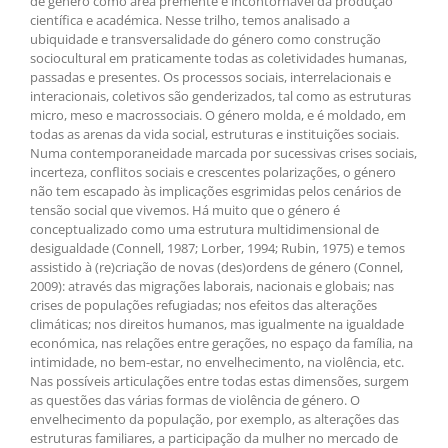
de género como área premente e incontornável da produção
científica e académica. Nesse trilho, temos analisado a
ubiquidade e transversalidade do género como construção
sociocultural em praticamente todas as coletividades humanas,
passadas e presentes. Os processos sociais, interrelacionais e
interacionais, coletivos são genderizados, tal como as estruturas
micro, meso e macrossociais. O género molda, e é moldado, em
todas as arenas da vida social, estruturas e instituições sociais.
Numa contemporaneidade marcada por sucessivas crises sociais,
incerteza, conflitos sociais e crescentes polarizações, o género
não tem escapado às implicações esgrimidas pelos cenários de
tensão social que vivemos. Há muito que o género é
conceptualizado como uma estrutura multidimensional de
desigualdade (Connell, 1987; Lorber, 1994; Rubin, 1975) e temos
assistido à (re)criação de novas (des)ordens de género (Connel,
2009): através das migrações laborais, nacionais e globais; nas
crises de populações refugiadas; nos efeitos das alterações
climáticas; nos direitos humanos, mas igualmente na igualdade
económica, nas relações entre gerações, no espaço da família, na
intimidade, no bem-estar, no envelhecimento, na violência, etc.
Nas possíveis articulações entre todas estas dimensões, surgem
as questões das várias formas de violência de género. O
envelhecimento da população, por exemplo, as alterações das
estruturas familiares, a participação da mulher no mercado de