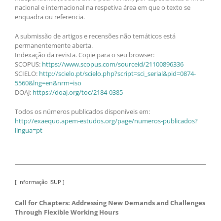
nacional e internacional na respetiva área em que o texto se
enquadra ou referencia.
A submissão de artigos e recensões não temáticos está
permanentemente aberta.
Indexação da revista. Copie para o seu browser:
SCOPUS:
https://www.scopus.com/sourceid/21100896336
SCIELO:
http://scielo.pt/scielo.php?script=sci_serial&pid=0874-
5560&lng=en&nrm=iso
DOAJ:
https://doaj.org/toc/2184-0385
Todos os números publicados disponíveis em:
http://exaequo.apem-estudos.org/page/numeros-publicados?
lingua=pt
[ Informação ISUP ]
Call for Chapters: Addressing New Demands and Challenges
Through Flexible Working Hours