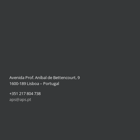
Avenida Prof. Aníbal de Bettencourt, 9
1600-189 Lisboa – Portugal
+351 217 804 738
aps@aps.pt