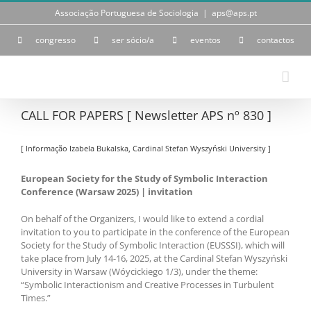
Skip
Associação Portuguesa de Sociologia
|
aps@aps.pt
to
content
congresso
ser sócio/a
eventos
contactos
CALL FOR PAPERS [ Newsletter APS nº 830 ]
[ Informação Izabela Bukalska, Cardinal Stefan Wyszyński University ]
European Society for the Study of Symbolic Interaction
Conference (Warsaw 2025) | invitation
On behalf of the Organizers, I would like to extend a cordial
invitation to you to participate in the conference of the European
Society for the Study of Symbolic Interaction (EUSSSI), which will
take place from July 14-16, 2025, at the Cardinal Stefan Wyszyński
University in Warsaw (Wóycickiego 1/3), under the theme:
“Symbolic Interactionism and Creative Processes in Turbulent
Times.”