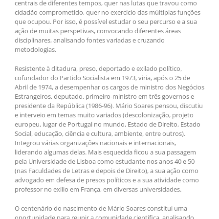
centrais de diferentes tempos, quer nas lutas que travou como
cidadão comprometido, quer no exercício das múltiplas funções
que ocupou. Por isso, é possível estudar o seu percurso e a sua
ação de muitas perspetivas, convocando diferentes áreas
disciplinares, analisando fontes variadas e cruzando
metodologias.
Resistente à ditadura, preso, deportado e exilado político,
cofundador do Partido Socialista em 1973, viria, após o 25 de
Abril de 1974, a desempenhar os cargos de ministro dos Negócios
Estrangeiros, deputado, primeiro-ministro em três governos e
presidente da República (1986-96). Mário Soares pensou, discutiu
e interveio em temas muito variados (descolonização, projeto
europeu, lugar de Portugal no mundo, Estado de Direito, Estado
Social, educação, ciência e cultura, ambiente, entre outros).
Integrou várias organizações nacionais e internacionais,
liderando algumas delas. Mais esquecida ficou a sua passagem
pela Universidade de Lisboa como estudante nos anos 40 e 50
(nas Faculdades de Letras e depois de Direito), a sua ação como
advogado em defesa de presos políticos e a sua atividade como
professor no exílio em França, em diversas universidades.
O centenário do nascimento de Mário Soares constitui uma
oportunidade para reunir a comunidade científica, analisando,