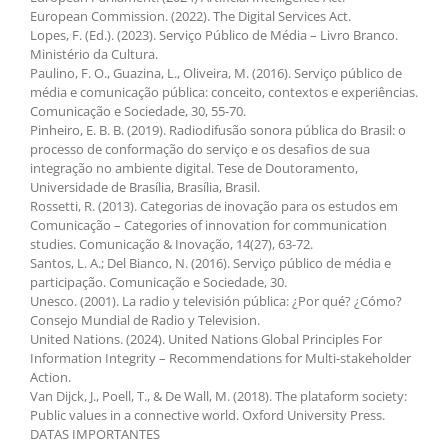
European Commission. (2022). The Digital Services Act.
Lopes, F. (Ed.). (2023). Serviço Público de Média – Livro Branco.
Ministério da Cultura.
Paulino, F. O., Guazina, L., Oliveira, M. (2016). Serviço público de
média e comunicação pública: conceito, contextos e experiências.
Comunicação e Sociedade, 30, 55-70.
Pinheiro, E. B. B. (2019). Radiodifusão sonora pública do Brasil: o
processo de conformação do serviço e os desafios de sua
integração no ambiente digital. Tese de Doutoramento,
Universidade de Brasília, Brasília, Brasil.
Rossetti, R. (2013). Categorias de inovação para os estudos em
Comunicação – Categories of innovation for communication
studies. Comunicação & Inovação, 14(27), 63-72.
Santos, L. A.; Del Bianco, N. (2016). Serviço público de média e
participação. Comunicação e Sociedade, 30.
Unesco. (2001). La radio y televisión pública: ¿Por qué? ¿Cómo?
Consejo Mundial de Radio y Television.
United Nations. (2024). United Nations Global Principles For
Information Integrity – Recommendations for Multi-stakeholder
Action.
Van Dijck, J., Poell, T., & De Wall, M. (2018). The plataform society:
Public values in a connective world. Oxford University Press.
DATAS IMPORTANTES