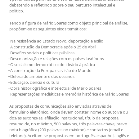
debatendo e refletindo sobre o seu percurso intelectual e
político.
Tendo a figura de Mário Soares como objeto principal de análise,
propõem-se os seguintes eixos temáticos:
̶ Na resistência ao Estado Novo, deportação e exílio
̶ A construção da Democracia após o 25 de Abril
̶ Desafios sociais e políticas públicas
̶ Descolonização e relações com os países lusófonos
̶ O socialismo democrático: do ideário à prática
̶ A construção da Europa e a visão do Mundo
̶ Defesa do ambiente e dos oceanos
̶ Educação, ciência e cultura
̶ Obra historiográfica e intelectual de Mário Soares
̶ Representações mediáticas e memória histórica de Mário Soares
As propostas de comunicações são enviadas através de
formulário eletrónico, onde devem constar: nome do autor/a ou
dos/as autores/as, afiliação institucional, título da proposta,
resumo de, no máximo, 500 palavras, três palavras-chave, breve
nota biográfica (200 palavras no máximo) e contactos (email e
telefone). Aceitam-se propostas em português, espanhol, inglês e