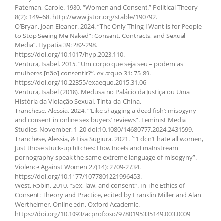
Pateman, Carole. 1980. “Women and Consent.” Political Theory
8(2): 149–68. http://www.jstor.org/stable/190792.
O’Bryan, Joan Eleanor. 2024. “The Only Thing I Want is for People
to Stop Seeing Me Naked”: Consent, Contracts, and Sexual
Media”. Hypatia 39: 282-298.
https://doi.org/10.1017/hyp.2023.110.
Ventura, Isabel. 2015. “Um corpo que seja seu – podem as
mulheres [não] consentir?”. ex ӕquo 31: 75-89.
https://doi.org/10.22355/exaequo.2015.31.06.
Ventura, Isabel (2018). Medusa no Palácio da Justiça ou Uma
História da Violação Sexual. Tinta-da-China.
Tranchese, Alessia. 2024. “’Like shagging a dead fish’: misogyny
and consent in online sex buyers’ reviews”. Feminist Media
Studies, November, 1-20 doi:10.1080/14680777.2024.2431599.
Tranchese, Alessia, & Lisa Sugiura. 2021. ´”‘I don’t hate all women,
just those stuck-up bitches: How incels and mainstream
pornography speak the same extreme language of misogyny”.
Violence Against Women 27(14): 2709-2734.
https://doi.org/10.1177/1077801221996453.
West, Robin. 2010. “Sex, law, and consent”. In The Ethics of
Consent: Theory and Practice, edited by Franklin Miller and Alan
Wertheimer. Online edn, Oxford Academic.
https://doi.org/10.1093/acprof:oso/9780195335149.003.0009