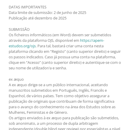
DATAS IMPORTANTES
Data limite de submissão: 2 de junho de 2025
Publicação até dezembro de 2025
SUBMISSÃO
Os ficheiros informáticos (em Word) devem ser submetidos
através da plataforma OJS, disponível em
https://apem-
estudos.org/ojs
. Para tal, bastará criar uma conta nesta
plataforma clicando em “Registo” (canto superior direito) e seguir
os passos indicados. Caso já possua uma conta na plataforma,
clique em “Acesso” (canto superior direito) e autentique-se com o
seu nome de utilizador/a e senha.
ex æquo
A ex æquo dirige-se a um público internacional, aceitando
manuscritos submetidos em Português, Inglês, Francês e
Espanhol, de vários países. Tem como objetivo assegurar a
publicação de originais que contribuam de forma significativa
para o avanço do conhecimento na área dos Estudos sobre as
Mulheres, Feministas e de Género.
Os artigos enviados à ex æquo para publicação são submetidos,
sob anonimato, a um processo de dupla arbitragem
independente (double blind peer review) por especialistas a nível