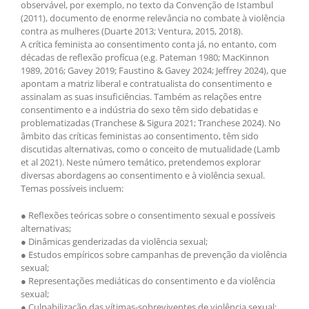
observável, por exemplo, no texto da Convenção de Istambul
(2011), documento de enorme relevância no combate à violência
contra as mulheres (Duarte 2013; Ventura, 2015, 2018).
A crítica feminista ao consentimento conta já, no entanto, com
décadas de reflexão profícua (e.g. Pateman 1980; MacKinnon
1989, 2016; Gavey 2019; Faustino & Gavey 2024; Jeffrey 2024), que
apontam a matriz liberal e contratualista do consentimento e
assinalam as suas insuficiências. Também as relações entre
consentimento e a indústria do sexo têm sido debatidas e
problematizadas (Tranchese & Sigura 2021; Tranchese 2024). No
âmbito das críticas feministas ao consentimento, têm sido
discutidas alternativas, como o conceito de mutualidade (Lamb
et al 2021). Neste número temático, pretendemos explorar
diversas abordagens ao consentimento e à violência sexual.
Temas possíveis incluem:
● Reflexões teóricas sobre o consentimento sexual e possíveis
alternativas;
● Dinâmicas genderizadas da violência sexual;
● Estudos empíricos sobre campanhas de prevenção da violência
sexual;
● Representações mediáticas do consentimento e da violência
sexual;
● Culpabilização das vítimas-sobreviventes de violência sexual;