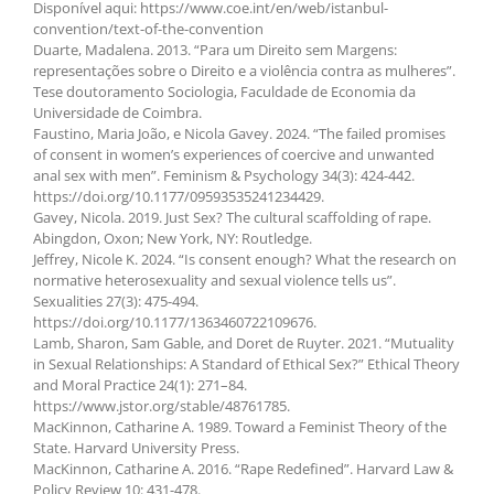
Disponível aqui: https://www.coe.int/en/web/istanbul-
convention/text-of-the-convention
Duarte, Madalena. 2013. “Para um Direito sem Margens:
representações sobre o Direito e a violência contra as mulheres”.
Tese doutoramento Sociologia, Faculdade de Economia da
Universidade de Coimbra.
Faustino, Maria João, e Nicola Gavey. 2024. “The failed promises
of consent in women’s experiences of coercive and unwanted
anal sex with men”. Feminism & Psychology 34(3): 424-442.
https://doi.org/10.1177/09593535241234429.
Gavey, Nicola. 2019. Just Sex? The cultural scaffolding of rape.
Abingdon, Oxon; New York, NY: Routledge.
Jeffrey, Nicole K. 2024. “Is consent enough? What the research on
normative heterosexuality and sexual violence tells us”.
Sexualities 27(3): 475-494.
https://doi.org/10.1177/1363460722109676.
Lamb, Sharon, Sam Gable, and Doret de Ruyter. 2021. “Mutuality
in Sexual Relationships: A Standard of Ethical Sex?” Ethical Theory
and Moral Practice 24(1): 271–84.
https://www.jstor.org/stable/48761785.
MacKinnon, Catharine A. 1989. Toward a Feminist Theory of the
State. Harvard University Press.
MacKinnon, Catharine A. 2016. “Rape Redefined”. Harvard Law &
Policy Review 10: 431-478.