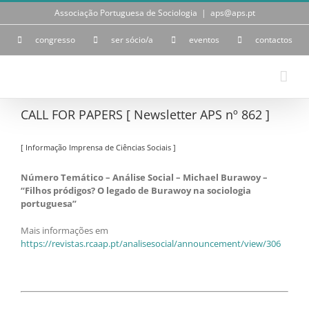
Skip
Associação Portuguesa de Sociologia
|
aps@aps.pt
to
content
congresso
ser sócio/a
eventos
contactos
CALL FOR PAPERS [ Newsletter APS nº 862 ]
[ Informação Imprensa de Ciências Sociais ]
Número Temático – Análise Social – Michael Burawoy –
“Filhos pródigos? O legado de Burawoy na sociologia
portuguesa”
Mais informações em
https://revistas.rcaap.pt/analisesocial/announcement/view/306