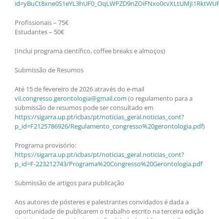
id=yBuCt8xne0S1eYL3hUF0_OqLWPZD9nZOiFNxo0cvXLtUMjI1RktWU
Profissionais – 75€
Estudantes – 50€
(Inclui programa científico, coffee breaks e almoços)
Submissão de Resumos
Até 15 de fevereiro de 2026 através do e-mail
vii.congresso.gerontologia@gmail.com
(o regulamento para a
submissão de resumos pode ser consultado em
https://sigarra.up.pt/icbas/pt/noticias_geral.noticias_cont?
p_id=F2125786926/Regulamento_congresso%20gerontologia.pdf
)
Programa provisório:
https://sigarra.up.pt/icbas/pt/noticias_geral.noticias_cont?
p_id=F-223212743/Programa%20Congresso%20Gerontologia.pdf
Submissão de artigos para publicação
Aos autores de pósteres e palestrantes convidados é dada a
oportunidade de publicarem o trabalho escrito na terceira edição