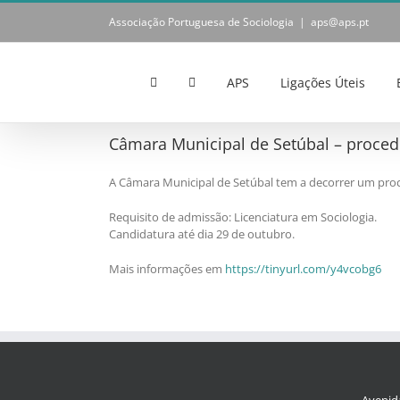
Skip
Associação Portuguesa de Sociologia
|
aps@aps.pt
to
content
APS
Ligações Úteis
Câmara Municipal de Setúbal – proce
A Câmara Municipal de Setúbal tem a decorrer um proc
Requisito de admissão: Licenciatura em Sociologia.
Candidatura até dia 29 de outubro.
Mais informações em
https://tinyurl.com/y4vcobg6
Avenida