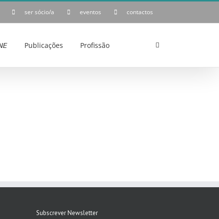
ser sócio/a
eventos
contactos
𝘌
Publicações
Profissão
Subscrever Newsletter