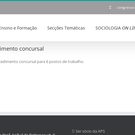
congresso
Ensino e Formação
Secções Temáticas
SOCIOLOGIA 𝘖𝘕 𝘓𝘐
dimento concursal
edimento concursal para 6 postos de trabalho.
Ser sócio da APS
 Prof. Aníbal de Bettencourt, 9