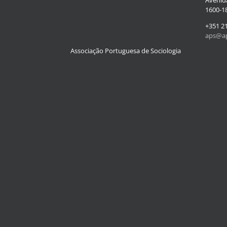
1600-18
+351 2
aps@ap
Associação Portuguesa de Sociologia