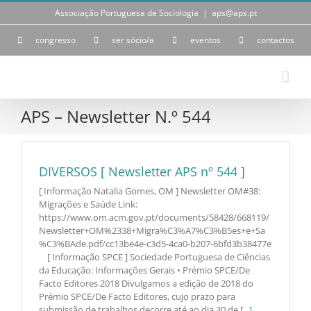
Skip
Associação Portuguesa de Sociologia
|
aps@aps.pt
to
content
congresso
ser sócio/a
eventos
contactos
APS – Newsletter N.º 544
DIVERSOS [ Newsletter APS nº 544 ]
[ Informação Natalia Gomes, OM ] Newsletter OM#38:
Migrações e Saúde Link:
https://www.om.acm.gov.pt/documents/58428/668119/
Newsletter+OM%2338+Migra%C3%A7%C3%B5es+e+Sa
%C3%BAde.pdf/cc13be4e-c3d5-4ca0-b207-6bfd3b38477e
[ Informação SPCE ] Sociedade Portuguesa de Ciências
da Educação: Informações Gerais • Prémio SPCE/De
Facto Editores 2018 Divulgamos a edição de 2018 do
Prémio SPCE/De Facto Editores, cujo prazo para
submissão de trabalhos decorre até ao dia 30 de
[...]