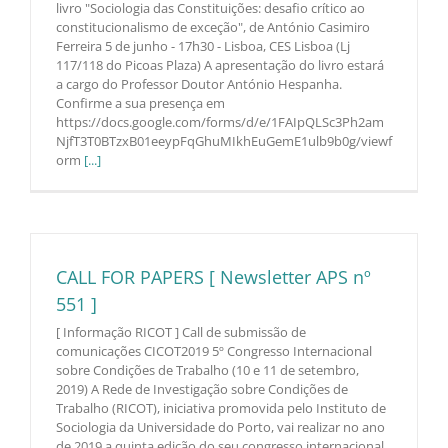
livro "Sociologia das Constituições: desafio crítico ao
constitucionalismo de exceção", de António Casimiro
Ferreira 5 de junho - 17h30 - Lisboa, CES Lisboa (Lj
117/118 do Picoas Plaza) A apresentação do livro estará
a cargo do Professor Doutor António Hespanha.
Confirme a sua presença em
https://docs.google.com/forms/d/e/1FAIpQLSc3Ph2am
NjfT3T0BTzxB01eeypFqGhuMIkhEuGemE1ulb9b0g/viewf
orm
[...]
CALL FOR PAPERS [ Newsletter APS nº
551 ]
[ Informação RICOT ] Call de submissão de
comunicações CICOT2019 5º Congresso Internacional
sobre Condições de Trabalho (10 e 11 de setembro,
2019) A Rede de Investigação sobre Condições de
Trabalho (RICOT), iniciativa promovida pelo Instituto de
Sociologia da Universidade do Porto, vai realizar no ano
de 2019 a quinta edição do seu congresso internacional