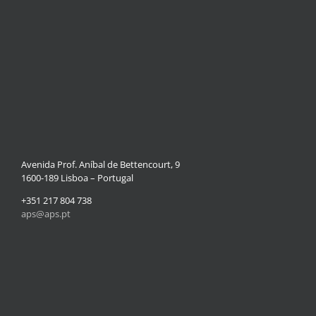
Avenida Prof. Aníbal de Bettencourt, 9
1600-189 Lisboa – Portugal
+351 217 804 738
aps@aps.pt