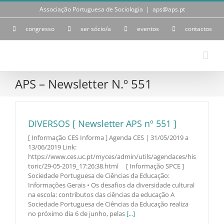
Skip
Associação Portuguesa de Sociologia
|
aps@aps.pt
to
content
congresso
ser sócio/a
eventos
contactos
APS – Newsletter N.º 551
DIVERSOS [ Newsletter APS nº 551 ]
[ Informação CES Informa ] Agenda CES | 31/05/2019 a
13/06/2019 Link:
https://www.ces.uc.pt/myces/admin/utils/agendaces/his
toric/29-05-2019_17:26:38.html [ Informação SPCE ]
Sociedade Portuguesa de Ciências da Educação:
Informações Gerais • Os desafios da diversidade cultural
na escola: contributos das ciências da educação A
Sociedade Portuguesa de Ciências da Educação realiza
no próximo dia 6 de junho, pelas
[...]