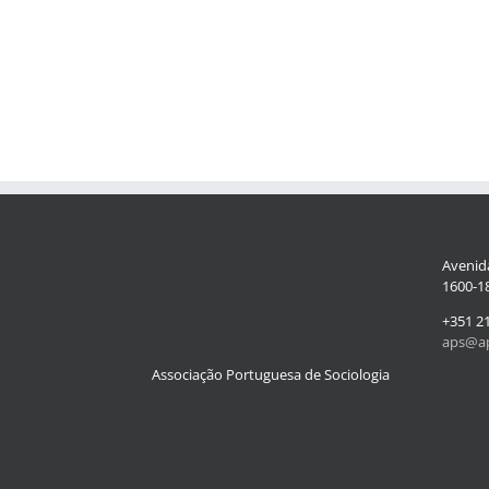
Avenida
1600-18
+351 2
aps@ap
Associação Portuguesa de Sociologia