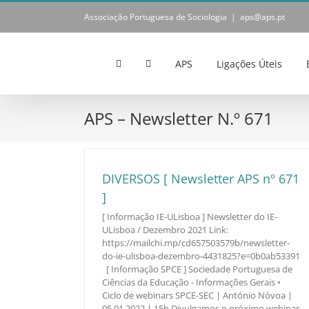
Skip
Associação Portuguesa de Sociologia
|
aps@aps.pt
to
content
APS
Ligações Úteis
APS – Newsletter N.º 671
DIVERSOS [ Newsletter APS nº 671
]
[ Informação IE-ULisboa ] Newsletter do IE-
ULisboa / Dezembro 2021 Link:
https://mailchi.mp/cd657503579b/newsletter-
do-ie-ulisboa-dezembro-4431825?e=0b0ab53391
[ Informação SPCE ] Sociedade Portuguesa de
Ciências da Educação - Informações Gerais •
Ciclo de webinars SPCE-SEC | António Nóvoa |
05.01.2022 | 15h Divulgamos o próximo webinar