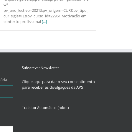
w?
pv_ano_lectivo=2021&pv_origem=CUR&pv_tipo_
cur_sigla=FL&pv_curso_id=22961 Motivação em
contexto profissional
[...]
Subscrever Newsletter
ária
Clique aqui
para dar o seu consentimento
para receber as divulgações da APS
Tradutor Automático (robot)