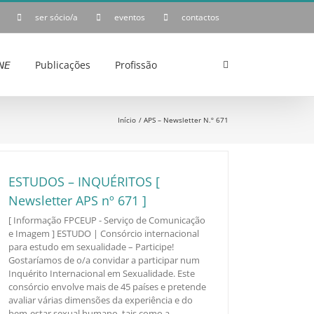
ser sócio/a
eventos
contactos
𝘌
Publicações
Profissão
Início
APS – Newsletter N.º 671
ESTUDOS – INQUÉRITOS [
Newsletter APS nº 671 ]
[ Informação FPCEUP - Serviço de Comunicação
e Imagem ] ESTUDO | Consórcio internacional
para estudo em sexualidade – Participe!
Gostaríamos de o/a convidar a participar num
Inquérito Internacional em Sexualidade. Este
consórcio envolve mais de 45 países e pretende
avaliar várias dimensões da experiência e do
bem-estar sexual humano, tais como a