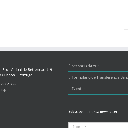
Ser sócio da APS
 Prof. Aníbal de Bettencourt, 9
9 Lisboa – Portugal
Formulário de Transferência Banc
17 804 738
Eventos
s.pt
Subscrever a nossa newsletter