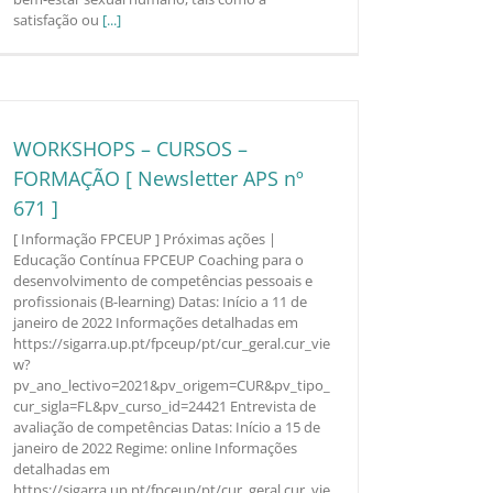
satisfação ou
[...]
WORKSHOPS – CURSOS –
FORMAÇÃO [ Newsletter APS nº
671 ]
[ Informação FPCEUP ] Próximas ações |
Educação Contínua FPCEUP Coaching para o
desenvolvimento de competências pessoais e
profissionais (B-learning) Datas: Início a 11 de
janeiro de 2022 Informações detalhadas em
https://sigarra.up.pt/fpceup/pt/cur_geral.cur_vie
w?
pv_ano_lectivo=2021&pv_origem=CUR&pv_tipo_
cur_sigla=FL&pv_curso_id=24421 Entrevista de
avaliação de competências Datas: Início a 15 de
janeiro de 2022 Regime: online Informações
detalhadas em
https://sigarra.up.pt/fpceup/pt/cur_geral.cur_vie