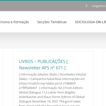
congresso
Ensino e Formação
Secções Temáticas
SOCIOLOGIA 𝘖𝘕 𝘓𝘐
LIVROS – PUBLICAÇÕES [
Newsletter APS nº 671 ]
[ Informação Edições Sílabo ] Novidades Edições
Sílabo + Campanha Natal Mais informações em
https://mailchi.mp/silabo.pt/ol-2188464?
e=f9f5e0bfe7 [ Informação ISA ] From Editors
Global Dialogue 11.3 Letter from Brigitte
Aulenbacher and Klaus Dörre, Editors of Global
Dialogue December 16, 2021 The good news
first: along with the December issue, we are