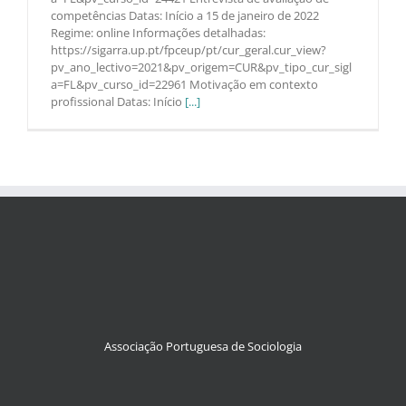
competências Datas: Início a 15 de janeiro de 2022
Regime: online Informações detalhadas:
https://sigarra.up.pt/fpceup/pt/cur_geral.cur_view?
pv_ano_lectivo=2021&pv_origem=CUR&pv_tipo_cur_sigl
a=FL&pv_curso_id=22961 Motivação em contexto
profissional Datas: Início
[...]
Associação Portuguesa de Sociologia