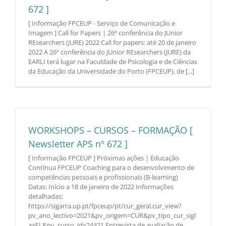
672 ]
[ Informação FPCEUP - Serviço de Comunicação e
Imagem ] Call for Papers | 26ª conferência do JUnior
REsearchers (JURE) 2022 Call for papers: até 20 de janeiro
2022 A 26ª conferência do JUnior REsearchers (JURE) da
EARLI terá lugar na Faculdade de Psicologia e de Ciências
da Educação da Universidade do Porto (FPCEUP), de
[...]
WORKSHOPS – CURSOS – FORMAÇÃO [
Newsletter APS nº 672 ]
[ Informação FPCEUP ] Próximas ações | Educação
Contínua FPCEUP Coaching para o desenvolvimento de
competências pessoais e profissionais (B-learning)
Datas: Início a 18 de janeiro de 2022 Informações
detalhadas:
https://sigarra.up.pt/fpceup/pt/cur_geral.cur_view?
pv_ano_lectivo=2021&pv_origem=CUR&pv_tipo_cur_sigl
a=FL&pv_curso_id=24421 Entrevista de avaliação de