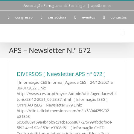
Skip
Associação Portuguesa de Sociologia
|
aps@aps.pt
to
content
congresso
ser sócio/a
eventos
contactos
APS – Newsletter N.º 672
DIVERSOS [ Newsletter APS nº 672 ]
[ Informação CES Informa ] Agenda CES | 24/12/2021 a
06/01/2022 Link:
https://www.ces.uc.pt/myces/admin/utils/agendaces/his
toric/23-12-2021_09:28:37.html [ Informação ISEG ]
OPINIÃO ISEG | Newsletter #79 Link:
https://elink.clickdimensions.com/m/1/53044259/02-
b21358-
5c05d869159a4b4bb9c31cba66686772/5/99/fbddfbc4-
5f92-4eef-92af-53c1e3308d51 [ Informação CeiED -
Centro de Estudos Interdisciplinares em Educação e