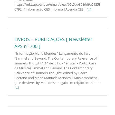
https://mkt.up.pt/fpce/email/view/62c5bb8089d9e51353
6792 [ Informação CES Informa ] Agenda CES |
[...]
LIVROS – PUBLICAÇÕES [ Newsletter
APS nº 700 ]
[ Informação Maria Mendes ] Lançamento do livro
"Simmel and Beyond. The Contemporary Relevance of
Simmel’s Thought" (14 de julho - 19h30m - Porto, Casa
da Música) Simmel and Beyond. The Contemporary
Relevance of Simmel’s Thought, edited by Pedro
Caetano and Maria Manuela Mendes + Music moment
“Joie de vivre” by Matilde Samagaio Descrição: Reunindo
[...]