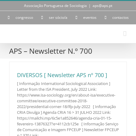
Skip
Associação Portuguesa de Sociologia
|
aps@aps.pt
to
content
congresso
ser sócio/a
eventos
contactos
APS – Newsletter N.º 700
DIVERSOS [ Newsletter APS nº 700 ]
[ Informação International Sociological Association ]
Letter from the ISA President, July 2022 Link:
https://www.isa-sociology.org/en/about-isa/executive-
committee/executive-committee-2018-
2022/presidential-corner-18/lfp-july-2022 [ Informação
CRIA Divulga ] Agenda CRIA 16 > 31 JULHO 2022 Link:
https://mailchi.mp/6c5e1a852646/agenda-cria-01-15-
fevereiro-13876327?e=4112cb125e [ Informação Serviço
de Comunicação e Imagem FPCEUP ] Newsletter FPCEUP
n.º 370 Link: