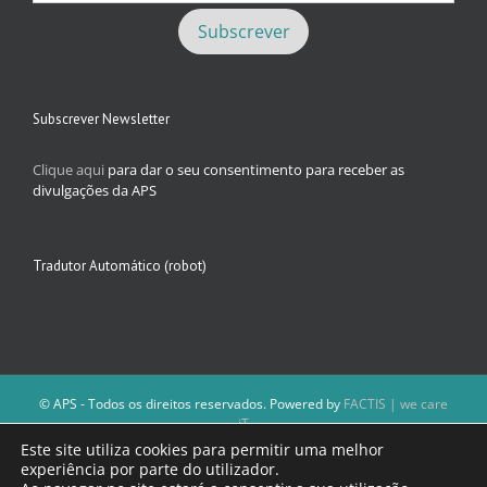
Subscrever Newsletter
Clique aqui
para dar o seu consentimento para receber as
divulgações da APS
Tradutor Automático (robot)
© APS - Todos os direitos reservados. Powered by
FACTIS | we care
iT
A Direção da APS reserva-se o direito de não publicar conteúdos que
Este site utiliza cookies para permitir uma melhor
violem as leis nacionais.
experiência por parte do utilizador.
Os textos assinados e as imagens depositadas são da inteira