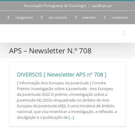
Skip
Associação Portuguesa de Sociologia
|
aps@aps.pt
to
content
congresso
ser sócio/a
eventos
contactos
APS – Newsletter N.º 708
DIVERSOS [ Newsletter APS nº 708 ]
[ Informação Ano Europeu da Juventude ] Convite
Prémio Investigação sobre a Juventude - Ano Europeu
da Juventude 2022 O prémio «Investigação sobre a
Juventude AEJ 2022» enquadrado no âmbito do Ano
Europeu da Juventude (AEJ), é uma iniciativa de âmbito
nacional, que visa incentivar a investigação, a reflexão, a
divulgação e a publicação de
[...]