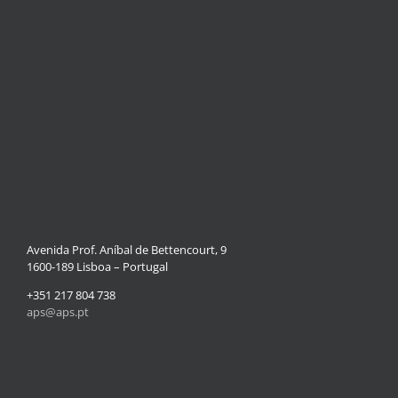
Avenida Prof. Aníbal de Bettencourt, 9
1600-189 Lisboa – Portugal
+351 217 804 738
aps@aps.pt