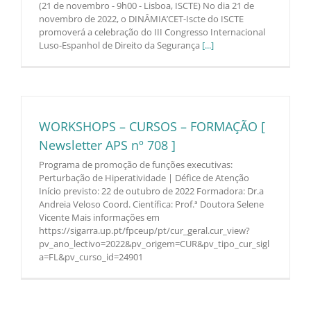
(21 de novembro - 9h00 - Lisboa, ISCTE) No dia 21 de
novembro de 2022, o DINÂMIA’CET-Iscte do ISCTE
promoverá a celebração do III Congresso Internacional
Luso-Espanhol de Direito da Segurança
[...]
WORKSHOPS – CURSOS – FORMAÇÃO [
Newsletter APS nº 708 ]
Programa de promoção de funções executivas:
Perturbação de Hiperatividade | Défice de Atenção
Início previsto: 22 de outubro de 2022 Formadora: Dr.a
Andreia Veloso Coord. Científica: Prof.ª Doutora Selene
Vicente Mais informações em
https://sigarra.up.pt/fpceup/pt/cur_geral.cur_view?
pv_ano_lectivo=2022&pv_origem=CUR&pv_tipo_cur_sigl
a=FL&pv_curso_id=24901