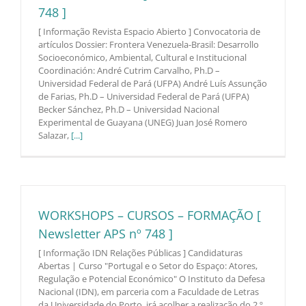
748 ]
[ Informação Revista Espacio Abierto ] Convocatoria de
artículos Dossier: Frontera Venezuela-Brasil: Desarrollo
Socioeconómico, Ambiental, Cultural e Institucional
Coordinación: André Cutrim Carvalho, Ph.D –
Universidad Federal de Pará (UFPA) André Luís Assunção
de Farias, Ph.D – Universidad Federal de Pará (UFPA)
Becker Sánchez, Ph.D – Universidad Nacional
Experimental de Guayana (UNEG) Juan José Romero
Salazar,
[...]
WORKSHOPS – CURSOS – FORMAÇÃO [
Newsletter APS nº 748 ]
[ Informação IDN Relações Públicas ] Candidaturas
Abertas | Curso "Portugal e o Setor do Espaço: Atores,
Regulação e Potencial Económico" O Instituto da Defesa
Nacional (IDN), em parceria com a Faculdade de Letras
da Universidade do Porto, irá acolher a realização do 2.º