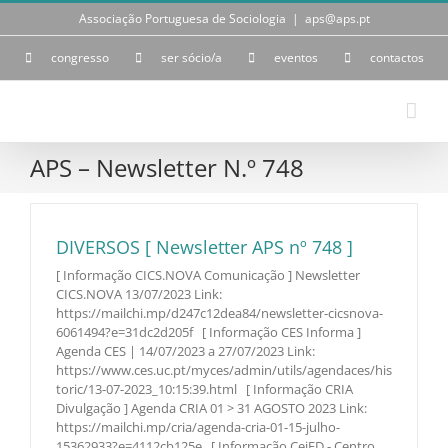
Skip
Associação Portuguesa de Sociologia
|
aps@aps.pt
to
content
congresso
ser sócio/a
eventos
contactos
APS – Newsletter N.º 748
DIVERSOS [ Newsletter APS nº 748 ]
[ Informação CICS.NOVA Comunicação ] Newsletter
CICS.NOVA 13/07/2023 Link:
https://mailchi.mp/d247c12dea84/newsletter-cicsnova-
6061494?e=31dc2d205f [ Informação CES Informa ]
Agenda CES | 14/07/2023 a 27/07/2023 Link:
https://www.ces.uc.pt/myces/admin/utils/agendaces/his
toric/13-07-2023_10:15:39.html [ Informação CRIA
Divulgação ] Agenda CRIA 01 > 31 AGOSTO 2023 Link:
https://mailchi.mp/cria/agenda-cria-01-15-julho-
15362933?e=4112cb125e [ Informação CeiED - Centro