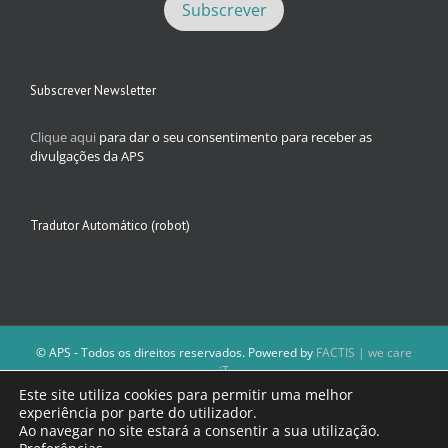
Subscrever Newsletter
Clique aqui
para dar o seu consentimento para receber as
divulgações da APS
Tradutor Automático (robot)
© APS - Todos os direitos reservados. Powered by
FACTIS | we care
iT
A Direção da APS reserva-se o direito de não publicar conteúdos que
Este site utiliza cookies para permitir uma melhor
violem as leis nacionais.
experiência por parte do utilizador.
Os textos assinados e as imagens depositadas são da inteira
Ao navegar no site estará a consentir a sua utilização.
responsabilidade dos autores.