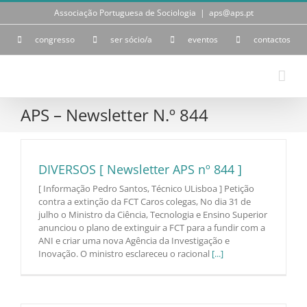
Skip
Associação Portuguesa de Sociologia
|
aps@aps.pt
to
content
congresso
ser sócio/a
eventos
contactos
APS – Newsletter N.º 844
DIVERSOS [ Newsletter APS nº 844 ]
[ Informação Pedro Santos, Técnico ULisboa ] Petição
contra a extinção da FCT Caros colegas, No dia 31 de
julho o Ministro da Ciência, Tecnologia e Ensino Superior
anunciou o plano de extinguir a FCT para a fundir com a
ANI e criar uma nova Agência da Investigação e
Inovação. O ministro esclareceu o racional
[...]