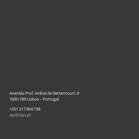
Avenida Prof. Aníbal de Bettencourt, 9
1600-189 Lisboa – Portugal
+351 217 804 738
aps@aps.pt